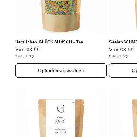
Herzlichen GLÜCKWUNSCH - Tee
SeelenSCHME
Normaler
Von €3,99
Normaler
Von €3,99
Grundpreis
Grundpreis
€266,00/kg
€266,00/kg
Preis
Preis
Optionen auswählen
Op