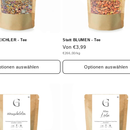
ICHLER - Tee
Statt BLUMEN - Tee
Normaler
Von €3,99
Grundpreis
€266,00/kg
Preis
tionen auswählen
Optionen auswählen