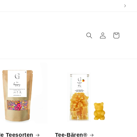
Einloggen
Warenkorb
le Teesorten
Tee-Bären®