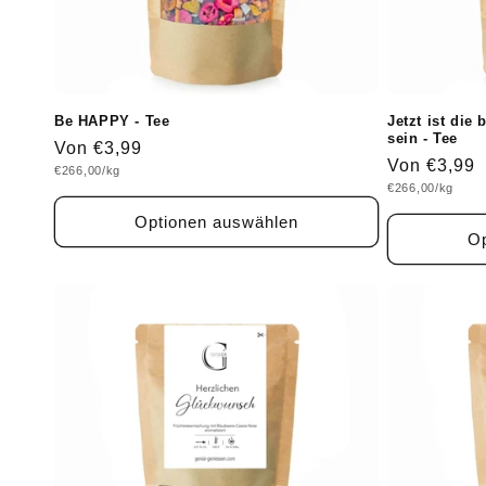
Be HAPPY - Tee
Jetzt ist di
sein - Tee
Normaler
Von €3,99
Normaler
Von €3,99
Grundpreis
€266,00/kg
Preis
Grundpreis
€266,00/kg
Preis
Optionen auswählen
Op