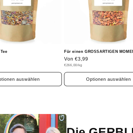
 Tee
Für einen GROSSARTIGEN MOMEN
Normaler
Von €3,99
Grundpreis
€266,00/kg
Preis
tionen auswählen
Optionen auswählen
Die GERBL