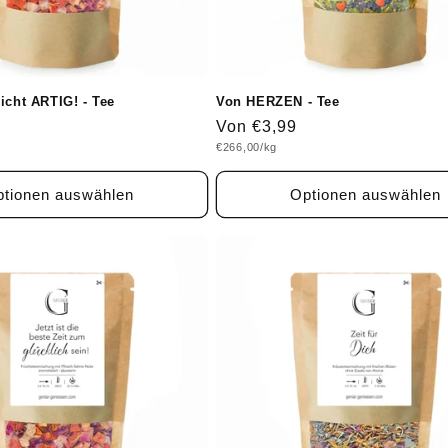
icht ARTIG! - Tee
Von HERZEN - Tee
Normaler
Von €3,99
Grundpreis
€266,00/kg
Preis
tionen auswählen
Optionen auswählen