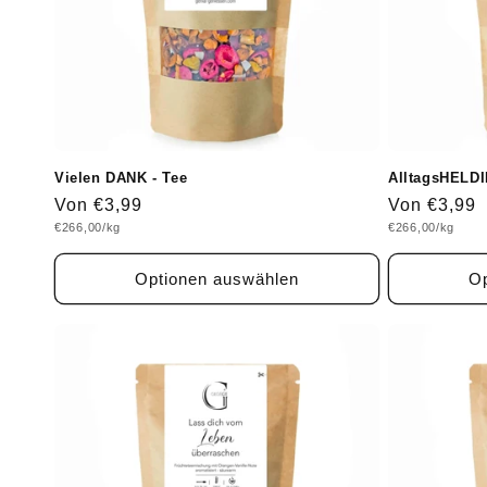
Vielen DANK - Tee
AlltagsHELDI
Normaler
Von €3,99
Normaler
Von €3,99
Grundpreis
Grundpreis
€266,00/kg
€266,00/kg
Preis
Preis
Optionen auswählen
Op