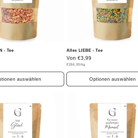
N - Tee
Alles LIEBE - Tee
Normaler
Von €3,99
Grundpreis
€266,00/kg
Preis
tionen auswählen
Optionen auswählen