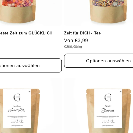
e beste Zeit zum GLÜCKLICH
Zeit für DICH - Tee
Normaler
Von €3,99
Grundpreis
€266,00/kg
Preis
Optionen auswählen
tionen auswählen