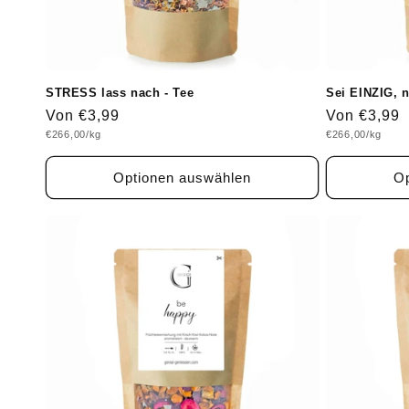
e
:
STRESS lass nach - Tee
Sei EINZIG, n
Normaler
Von €3,99
Normaler
Von €3,99
Grundpreis
Grundpreis
€266,00/kg
€266,00/kg
Preis
Preis
Optionen auswählen
Op