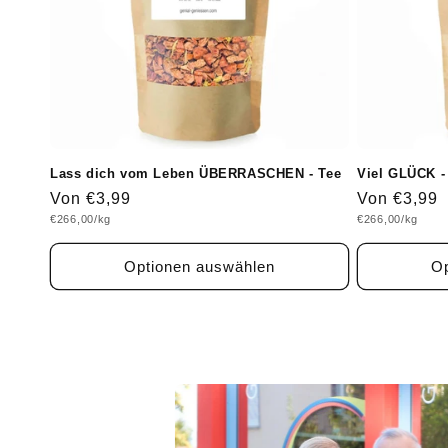
Lass dich vom Leben ÜBERRASCHEN - Tee
Viel GLÜCK -
Normaler
Von €3,99
Normaler
Von €3,99
Grundpreis
Grundpreis
€266,00/kg
€266,00/kg
Preis
Preis
Optionen auswählen
Op