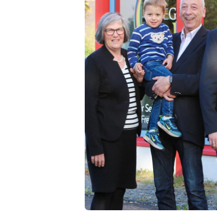
eßen?
llt
wird
ühle