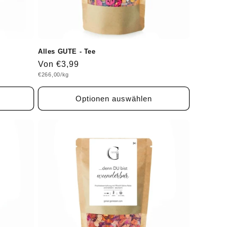
Alles GUTE - Tee
Normaler
Von €3,99
Grundpreis
€266,00/kg
Preis
Optionen auswählen