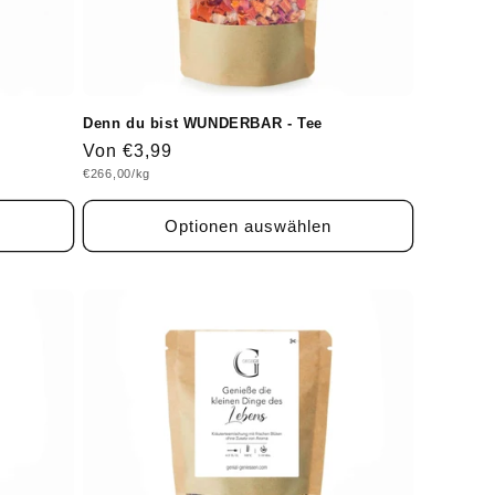
Denn du bist WUNDERBAR - Tee
Normaler
Von €3,99
Grundpreis
€266,00/kg
Preis
Optionen auswählen