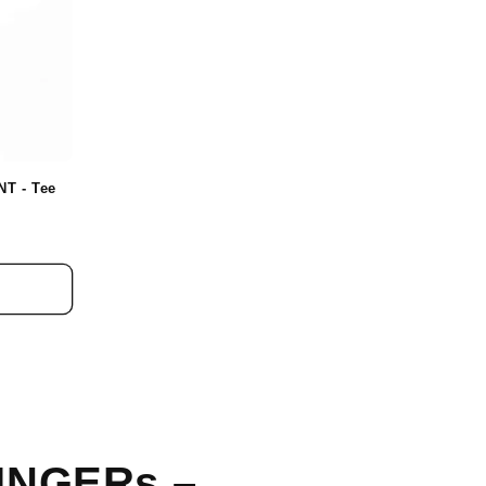
T - Tee
INGERs –