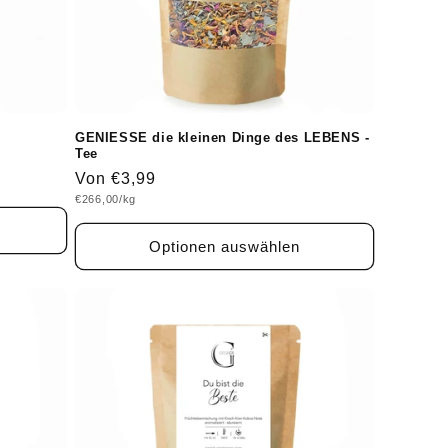
GENIESSE die kleinen Dinge des LEBENS -
Tee
Normaler
Von €3,99
Grundpreis
€266,00/kg
Preis
Optionen auswählen