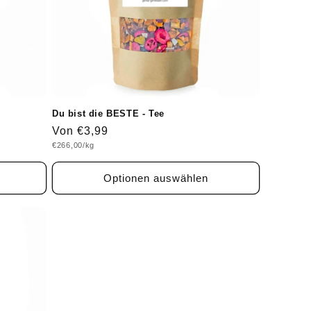
Du bist die BESTE - Tee
Normaler
Von €3,99
Grundpreis
€266,00/kg
Preis
Optionen auswählen