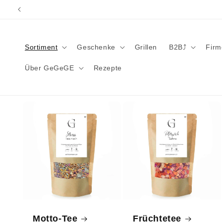
Direkt
zum
Inhalt
Sortiment
Geschenke
Grillen
B2B⤴︎
Fir
Über GeGeGE
Rezepte
Motto-Tee
Früchtetee