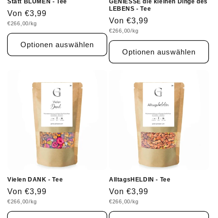
Statt BLUMEN - Tee
GENIESSE die kleinen Dinge des
LEBENS - Tee
Normaler
Von €3,99
Normaler
Von €3,99
Grundpreis
€266,00/kg
Preis
Grundpreis
€266,00/kg
Preis
Optionen auswählen
Optionen auswählen
Vielen DANK - Tee
AlltagsHELDIN - Tee
Normaler
Von €3,99
Normaler
Von €3,99
Grundpreis
Grundpreis
€266,00/kg
€266,00/kg
Preis
Preis