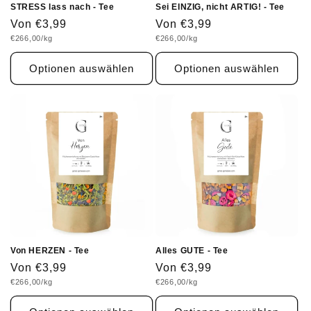
:
STRESS lass nach - Tee
Sei EINZIG, nicht ARTIG! - Tee
Normaler
Von €3,99
Normaler
Von €3,99
Grundpreis
Grundpreis
€266,00/kg
€266,00/kg
Preis
Preis
Optionen auswählen
Optionen auswählen
Von HERZEN - Tee
Alles GUTE - Tee
Normaler
Von €3,99
Normaler
Von €3,99
Grundpreis
Grundpreis
€266,00/kg
€266,00/kg
Preis
Preis