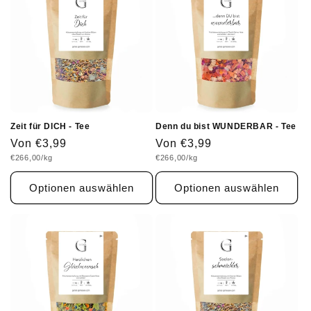
Zeit für DICH - Tee
Denn du bist WUNDERBAR - Tee
Normaler
Von €3,99
Normaler
Von €3,99
Grundpreis
Grundpreis
€266,00/kg
€266,00/kg
Preis
Preis
Optionen auswählen
Optionen auswählen