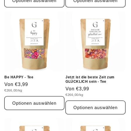
Optionen auswählen
Optionen auswählen
Be HAPPY - Tee
Jetzt ist die beste Zeit zum
GLÜCKLICH sein - Tee
Normaler
Von €3,99
Normaler
Von €3,99
Grundpreis
€266,00/kg
Preis
Grundpreis
€266,00/kg
Preis
Optionen auswählen
Optionen auswählen