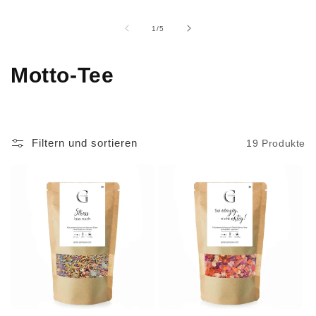
von
1
/
5
K
Motto-Tee
a
t
Filtern und sortieren
19 Produkte
e
g
o
r
i
e