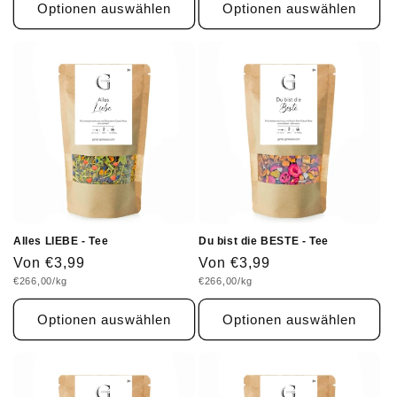
Optionen auswählen
Optionen auswählen
Alles LIEBE - Tee
Du bist die BESTE - Tee
Normaler
Von €3,99
Normaler
Von €3,99
Grundpreis
Grundpreis
€266,00/kg
€266,00/kg
Preis
Preis
Optionen auswählen
Optionen auswählen