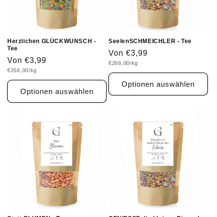
Herzlichen GLÜCKWUNSCH -
SeelenSCHMEICHLER - Tee
Tee
Normaler
Von €3,99
Normaler
Von €3,99
Grundpreis
€266,00/kg
Preis
Grundpreis
€266,00/kg
Preis
Optionen auswählen
Optionen auswählen