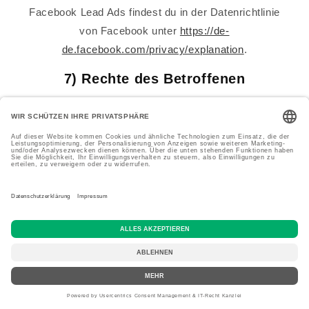
Facebook Lead Ads findest du in der Datenrichtlinie
von Facebook unter
https://de-
de.facebook.com/privacy/explanation
.
7) Rechte des Betroffenen
7.1
Das geltende Datenschutzrecht gewährt dir
gegenüber dem Verantwortlichen hinsichtlich der
Verarbeitung deiner personenbezogenen Daten
umfassende Betroffenenrechte (Auskunfts- und
Interventionsrechte), über die wir dich nachstehend
informieren:
Auskunftsrecht gemäß Art. 15 DSGVO;
Recht auf Berichtigung gemäß Art. 16 DSGVO;
Recht auf Löschung gemäß Art. 17 DSGVO;
Recht auf Einschränkung der Verarbeitung
gemäß Art. 18 DSGVO;