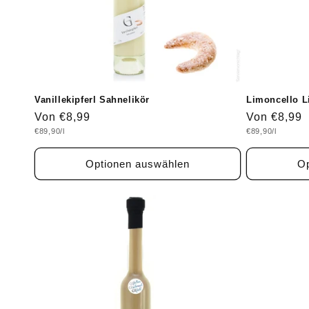
Vanillekipferl Sahnelikör
Limoncello Li
Normaler
Von €8,99
Normaler
Von €8,99
Grundpreis
Grundpreis
€89,90/l
€89,90/l
Preis
Preis
Optionen auswählen
Op