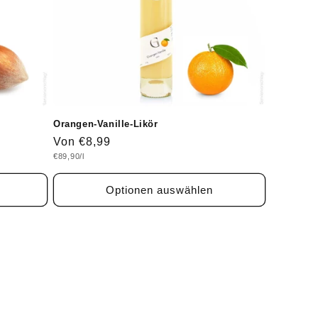
Orangen-Vanille-Likör
Normaler
Von €8,99
Grundpreis
€89,90/l
Preis
Optionen auswählen