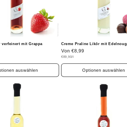
 verfeinert mit Grappa
Creme Praline Likör mit Edelnoug
Normaler
Von €8,99
Grundpreis
€89,90/l
Preis
tionen auswählen
Optionen auswählen