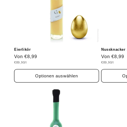
Eierlikör
Nussknacker 
Normaler
Von €8,99
Normaler
Von €8,99
Grundpreis
Grundpreis
€89,90/l
€89,90/l
Preis
Preis
Optionen auswählen
Op