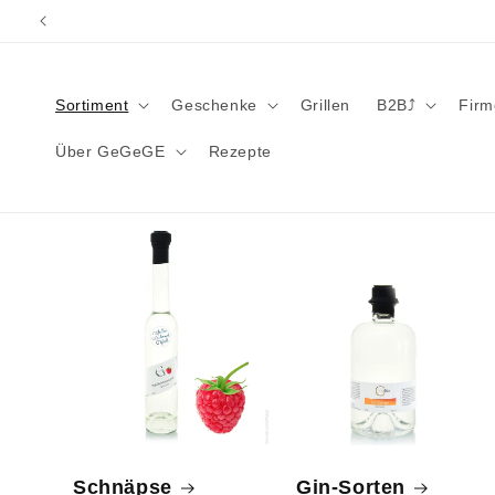
Direkt
zum
Inhalt
Sortiment
Geschenke
Grillen
B2B⤴︎
Fir
Über GeGeGE
Rezepte
Schnäpse
Gin-Sorten