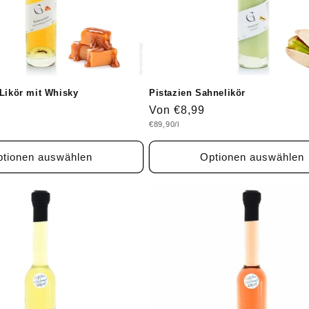
 Likör mit Whisky
Pistazien Sahnelikör
Normaler
Von €8,99
Grundpreis
€89,90/l
Preis
tionen auswählen
Optionen auswählen