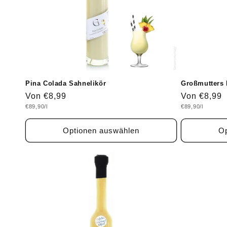
Pina Colada Sahnelikör
Großmutters 
Normaler
Von €8,99
Normaler
Von €8,99
Grundpreis
Grundpreis
€89,90/l
€89,90/l
Preis
Preis
Optionen auswählen
Op