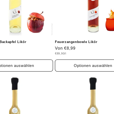
Backapfel Likör
Feuerzangenbowle Likör
Normaler
Von €8,99
Grundpreis
€89,90/l
Preis
tionen auswählen
Optionen auswählen