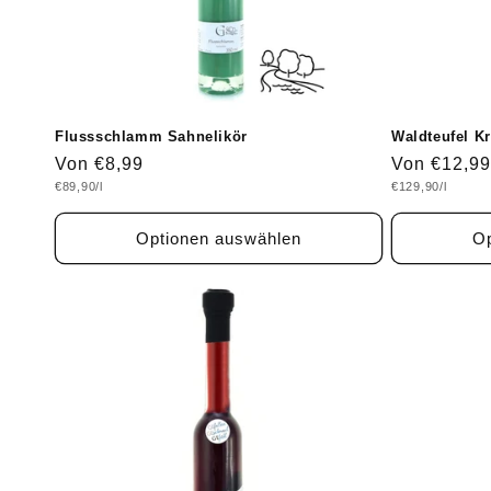
i
e
:
Flussschlamm Sahnelikör
Waldteufel Kr
Normaler
Von €8,99
Normaler
Von €12,99
Grundpreis
Grundpreis
€89,90/l
€129,90/l
Preis
Preis
Optionen auswählen
Op