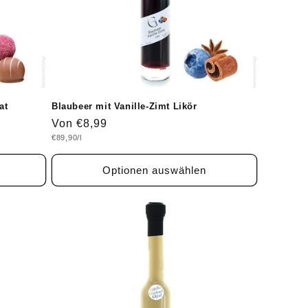
at
Blaubeer mit Vanille-Zimt Likör
Normaler
Von €8,99
Grundpreis
€89,90/l
Preis
Optionen auswählen