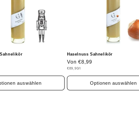
Sahnelikör
Haselnuss Sahnelikör
Normaler
Von €8,99
Grundpreis
€89,90/l
Preis
tionen auswählen
Optionen auswählen