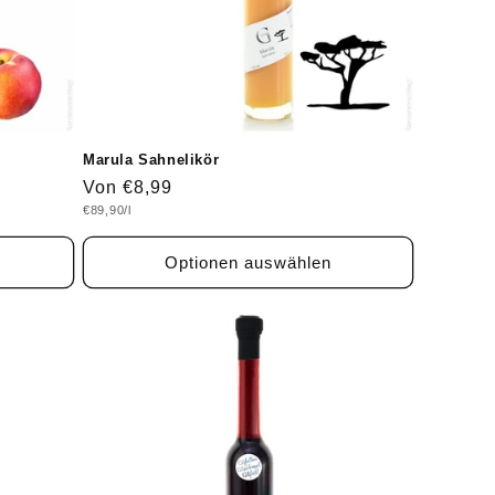
Marula Sahnelikör
Normaler
Von €8,99
Grundpreis
€89,90/l
Preis
Optionen auswählen