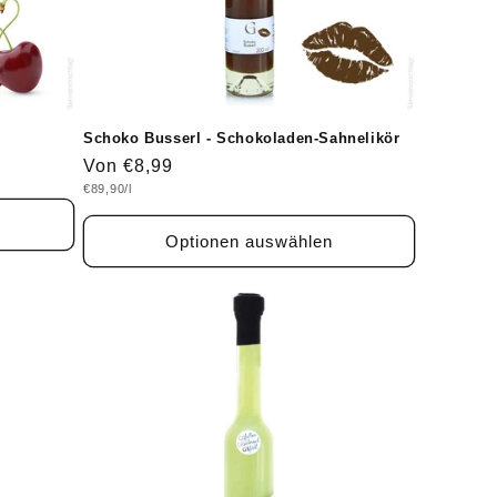
Schoko Busserl - Schokoladen-Sahnelikör
Normaler
Von €8,99
Grundpreis
€89,90/l
Preis
Optionen auswählen