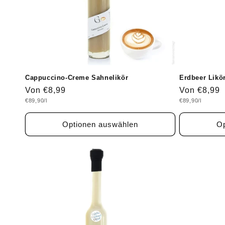
Cappuccino-Creme Sahnelikör
Erdbeer Likör
Normaler
Von €8,99
Normaler
Von €8,99
Grundpreis
Grundpreis
€89,90/l
€89,90/l
Preis
Preis
Optionen auswählen
Op