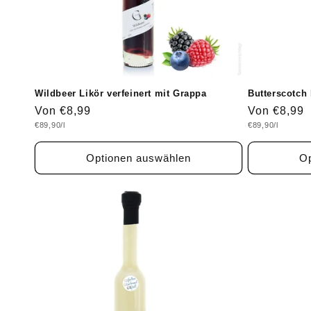
Wildbeer Likör verfeinert mit Grappa
Butterscotch
Normaler
Von €8,99
Normaler
Von €8,99
Grundpreis
Grundpreis
€89,90/l
€89,90/l
Preis
Preis
Optionen auswählen
Op