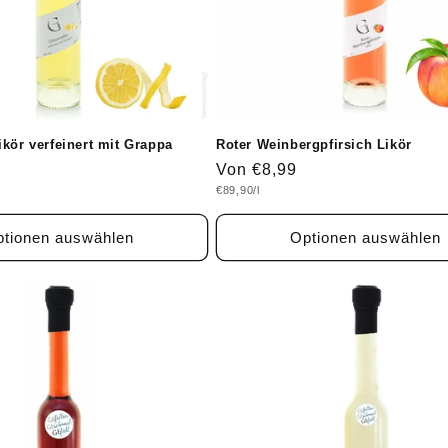
kör verfeinert mit Grappa
Roter Weinbergpfirsich Likör
Normaler
Von €8,99
Grundpreis
€89,90/l
Preis
tionen auswählen
Optionen auswählen