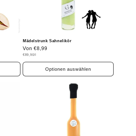
Mädelstrunk Sahnelikör
Normaler
Von €8,99
Grundpreis
€89,90/l
Preis
Optionen auswählen