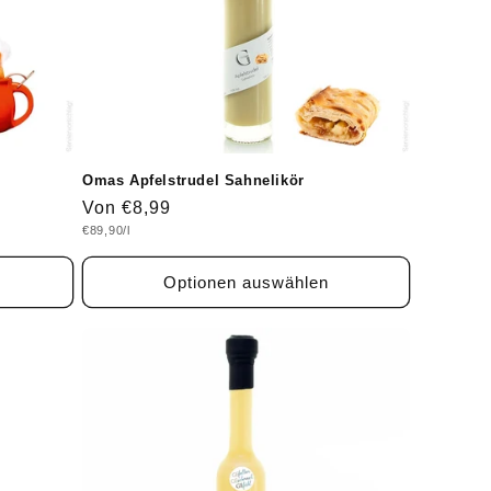
Omas Apfelstrudel Sahnelikör
Normaler
Von €8,99
Grundpreis
€89,90/l
Preis
Optionen auswählen