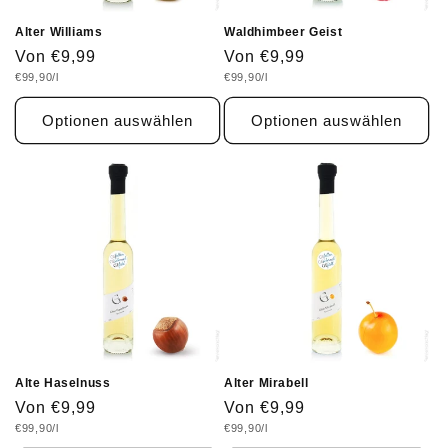
:
Alter Williams
Waldhimbeer Geist
Normaler
Von €9,99
Normaler
Von €9,99
Grundpreis
Grundpreis
€99,90/l
€99,90/l
Preis
Preis
Optionen auswählen
Optionen auswählen
Alte Haselnuss
Alter Mirabell
Normaler
Von €9,99
Normaler
Von €9,99
Grundpreis
Grundpreis
€99,90/l
€99,90/l
Preis
Preis