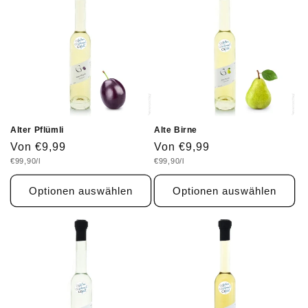
Alter Pflümli
Alte Birne
Normaler
Von €9,99
Normaler
Von €9,99
Grundpreis
Grundpreis
€99,90/l
€99,90/l
Preis
Preis
Optionen auswählen
Optionen auswählen