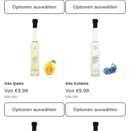
Optionen auswählen
Optionen auswählen
Alte Quitte
Alte Schlehe
Normaler
Von €9,99
Normaler
Von €9,99
Grundpreis
Grundpreis
€99,90/l
€99,90/l
Preis
Preis
Optionen auswählen
Optionen auswählen