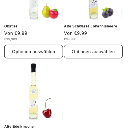
Obstler
Alte Schwarze Johannisbeere
Normaler
Von €9,99
Normaler
Von €9,99
Grundpreis
Grundpreis
€99,90/l
€99,90/l
Preis
Preis
Optionen auswählen
Optionen auswählen
Alte Edelkirsche