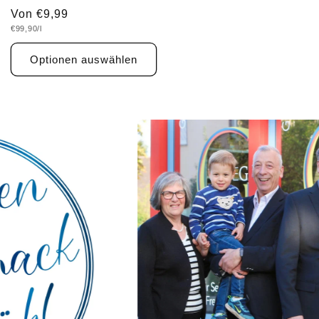
Normaler
Von €9,99
Grundpreis
€99,90/l
Preis
Optionen auswählen