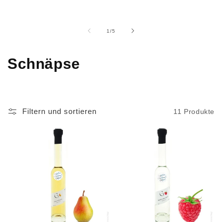
von
1
/
5
K
Schnäpse
a
t
Filtern und sortieren
11 Produkte
e
g
o
r
i
e