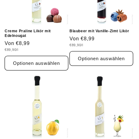
Creme Praline Likör mit
Blaubeer mit Vanille-Zimt Likör
Edelnougat
Normaler
Von €8,99
Normaler
Von €8,99
Grundpreis
€89,90/l
Preis
Grundpreis
€89,90/l
Preis
Optionen auswählen
Optionen auswählen