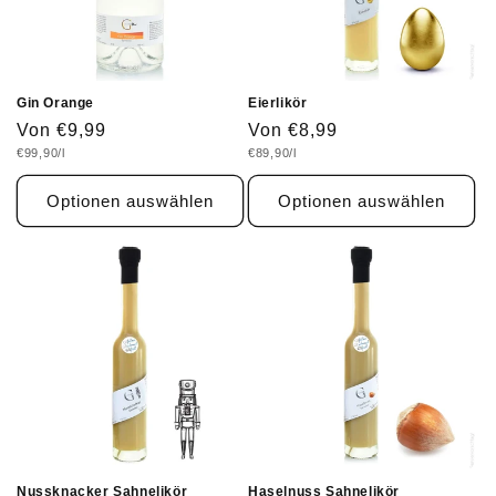
Gin Orange
Eierlikör
Normaler
Von €9,99
Normaler
Von €8,99
Grundpreis
Grundpreis
€99,90/l
€89,90/l
Preis
Preis
Optionen auswählen
Optionen auswählen
Nussknacker Sahnelikör
Haselnuss Sahnelikör