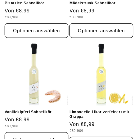
Pistazien Sahnelikör
Mädelstrunk Sahnelikör
Normaler
Von €8,99
Normaler
Von €8,99
Grundpreis
Grundpreis
€89,90/l
€89,90/l
Preis
Preis
Optionen auswählen
Optionen auswählen
Vanillekipferl Sahnelikör
Limoncello Likör verfeinert mit
Grappa
Normaler
Von €8,99
Normaler
Von €8,99
Grundpreis
€89,90/l
Preis
Grundpreis
€89,90/l
Preis