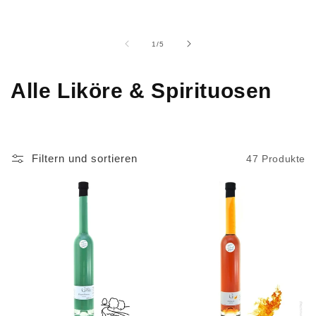
von
1
/
5
K
Alle Liköre & Spirituosen
a
t
Filtern und sortieren
47 Produkte
e
g
o
r
i
e