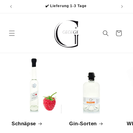
Direkt
✔️ Lieferung 1-3 Tage
zum
Inhalt
Warenkorb
Schnäpse
Gin-Sorten
Wh