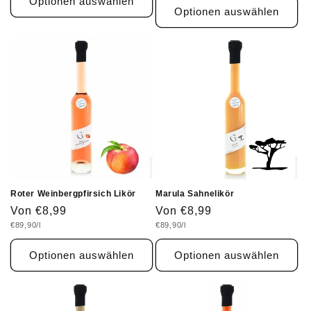
Optionen auswählen
Optionen auswählen
Roter Weinbergpfirsich Likör
Marula Sahnelikör
Normaler
Von €8,99
Normaler
Von €8,99
Grundpreis
Grundpreis
€89,90/l
€89,90/l
Preis
Preis
Optionen auswählen
Optionen auswählen