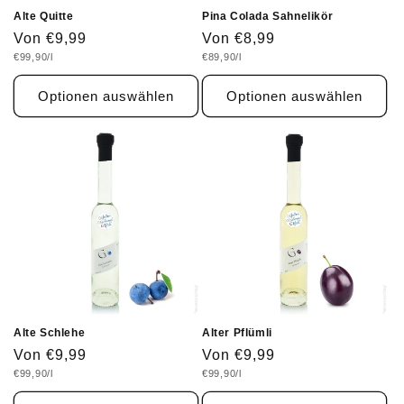
Alte Quitte
Pina Colada Sahnelikör
Normaler
Von €9,99
Normaler
Von €8,99
Grundpreis
Grundpreis
€99,90/l
€89,90/l
Preis
Preis
Optionen auswählen
Optionen auswählen
Alte Schlehe
Alter Pflümli
Normaler
Von €9,99
Normaler
Von €9,99
Grundpreis
Grundpreis
€99,90/l
€99,90/l
Preis
Preis