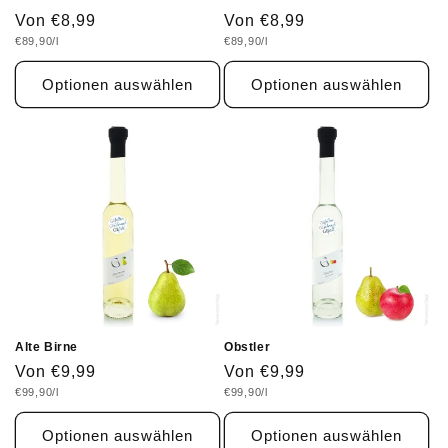
Normaler
Von €8,99
Normaler
Von €8,99
Grundpreis
Grundpreis
€89,90/l
€89,90/l
Preis
Preis
Optionen auswählen
Optionen auswählen
Alte Birne
Obstler
Normaler
Von €9,99
Normaler
Von €9,99
Grundpreis
Grundpreis
€99,90/l
€99,90/l
Preis
Preis
Optionen auswählen
Optionen auswählen