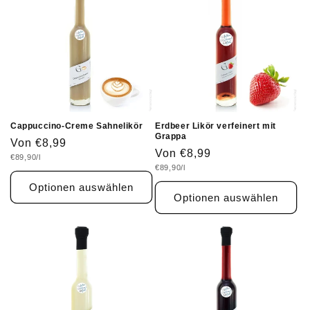
Cappuccino-Creme Sahnelikör
Erdbeer Likör verfeinert mit
Grappa
Normaler
Von €8,99
Normaler
Von €8,99
Grundpreis
€89,90/l
Preis
Grundpreis
€89,90/l
Preis
Optionen auswählen
Optionen auswählen