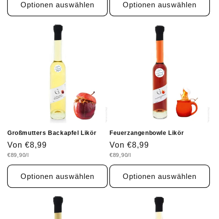
Optionen auswählen
Optionen auswählen
Großmutters Backapfel Likör
Feuerzangenbowle Likör
Normaler
Von €8,99
Normaler
Von €8,99
Grundpreis
Grundpreis
€89,90/l
€89,90/l
Preis
Preis
Optionen auswählen
Optionen auswählen