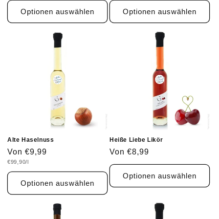
Optionen auswählen
Optionen auswählen
Alte Haselnuss
Heiße Liebe Likör
Normaler
Von €9,99
Normaler
Von €8,99
Grundpreis
€99,90/l
Preis
Preis
Optionen auswählen
Optionen auswählen