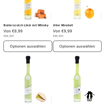
Butterscotch Likör mit Whisky
Alter Mirabell
Normaler
Von €8,99
Normaler
Von €9,99
Grundpreis
Grundpreis
€89,90/l
€99,90/l
Preis
Preis
Optionen auswählen
Optionen auswählen