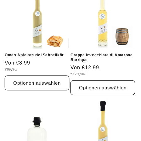
Omas Apfelstrudel Sahnelikör
Grappa Invecchiata di Amarone
Barrique
Normaler
Von €8,99
Normaler
Von €12,99
Grundpreis
€89,90/l
Preis
Grundpreis
€129,90/l
Preis
Optionen auswählen
Optionen auswählen