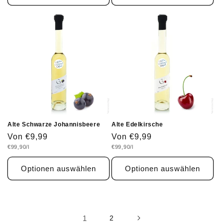
Alte Schwarze Johannisbeere
Alte Edelkirsche
Normaler
Von €9,99
Normaler
Von €9,99
Grundpreis
Grundpreis
€99,90/l
€99,90/l
Preis
Preis
Optionen auswählen
Optionen auswählen
1
2