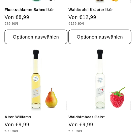
:
Flussschlamm Sahnelikör
Waldteufel Kräuterlikör
Normaler
Von €8,99
Normaler
Von €12,99
Grundpreis
Grundpreis
€89,90/l
€129,90/l
Preis
Preis
Optionen auswählen
Optionen auswählen
Alter Williams
Waldhimbeer Geist
Normaler
Von €9,99
Normaler
Von €9,99
Grundpreis
Grundpreis
€99,90/l
€99,90/l
Preis
Preis