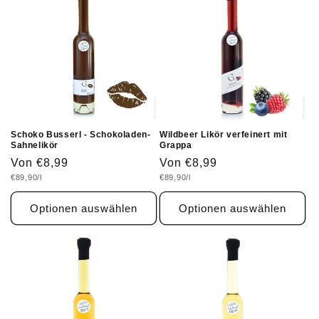
Schoko Busserl - Schokoladen-
Wildbeer Likör verfeinert mit
Sahnelikör
Grappa
Normaler
Von €8,99
Normaler
Von €8,99
Grundpreis
Grundpreis
€89,90/l
€89,90/l
Preis
Preis
Optionen auswählen
Optionen auswählen