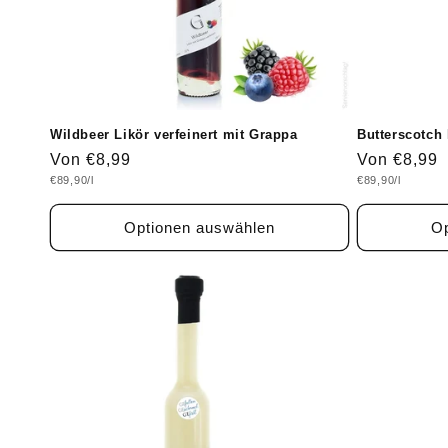
Wildbeer Likör verfeinert mit Grappa
Butterscotch
Normaler
Von €8,99
Normaler
Von €8,99
Grundpreis
Grundpreis
€89,90/l
€89,90/l
Preis
Preis
Optionen auswählen
Op