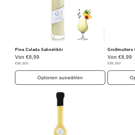
Pina Colada Sahnelikör
Großmutters 
Normaler
Von €8,99
Normaler
Von €8,99
Grundpreis
Grundpreis
€89,90/l
€89,90/l
Preis
Preis
Optionen auswählen
Op