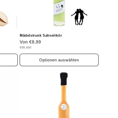
Mädelstrunk Sahnelikör
Normaler
Von €8,99
Grundpreis
€89,90/l
Preis
Optionen auswählen