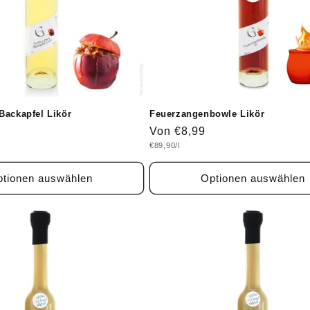
Backapfel Likör
Feuerzangenbowle Likör
Normaler
Von €8,99
Grundpreis
€89,90/l
Preis
tionen auswählen
Optionen auswählen