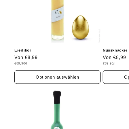
Eierlikör
Nussknacker 
Normaler
Von €8,99
Normaler
Von €8,99
Grundpreis
Grundpreis
€89,90/l
€89,90/l
Preis
Preis
Optionen auswählen
Op