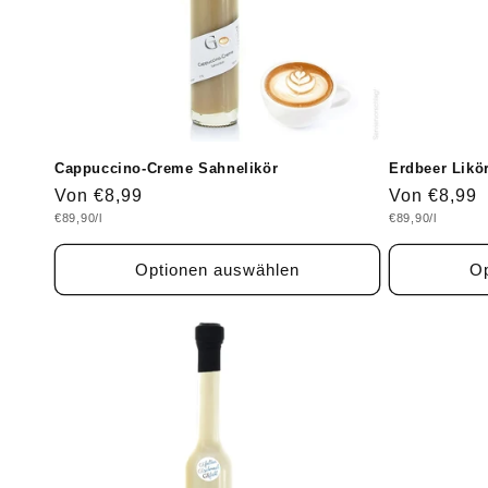
Cappuccino-Creme Sahnelikör
Erdbeer Likör
Normaler
Von €8,99
Normaler
Von €8,99
Grundpreis
Grundpreis
€89,90/l
€89,90/l
Preis
Preis
Optionen auswählen
Op