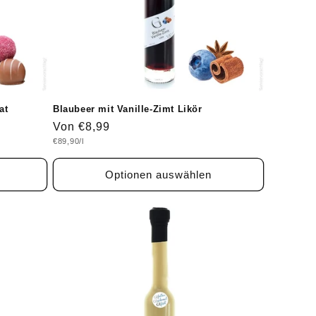
at
Blaubeer mit Vanille-Zimt Likör
Normaler
Von €8,99
Grundpreis
€89,90/l
Preis
Optionen auswählen