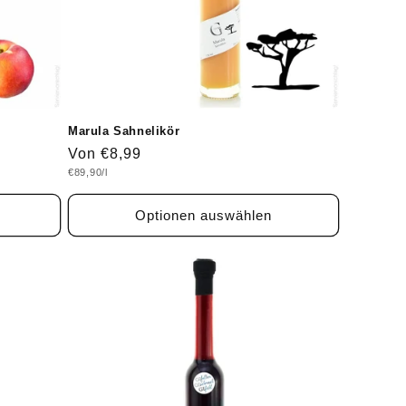
Marula Sahnelikör
Normaler
Von €8,99
Grundpreis
€89,90/l
Preis
Optionen auswählen