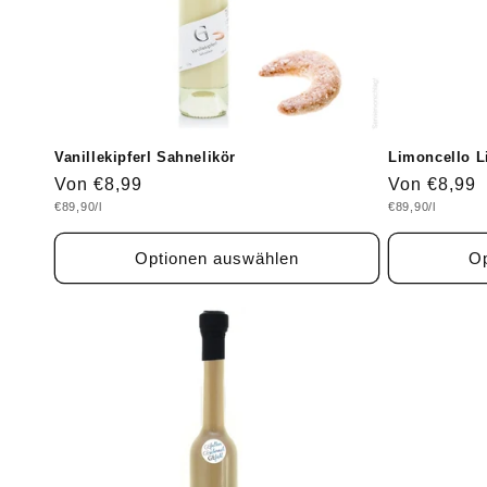
Vanillekipferl Sahnelikör
Limoncello Li
Normaler
Von €8,99
Normaler
Von €8,99
Grundpreis
Grundpreis
€89,90/l
€89,90/l
Preis
Preis
Optionen auswählen
Op