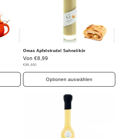
Omas Apfelstrudel Sahnelikör
Normaler
Von €8,99
Grundpreis
€89,90/l
Preis
Optionen auswählen