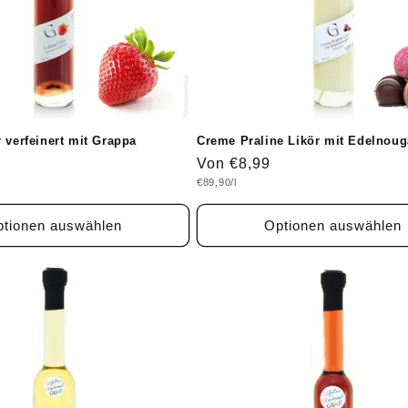
 verfeinert mit Grappa
Creme Praline Likör mit Edelnoug
Normaler
Von €8,99
Grundpreis
€89,90/l
Preis
tionen auswählen
Optionen auswählen