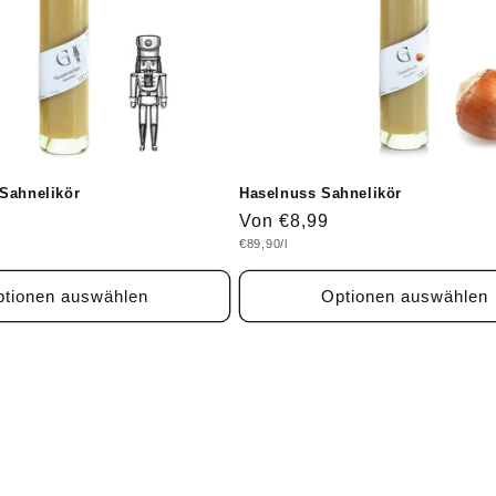
Sahnelikör
Haselnuss Sahnelikör
Normaler
Von €8,99
Grundpreis
€89,90/l
Preis
tionen auswählen
Optionen auswählen