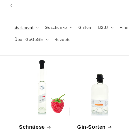
Direkt
zum
Inhalt
Sortiment
Geschenke
Grillen
B2B⤴︎
Fir
Über GeGeGE
Rezepte
Schnäpse
Gin-Sorten