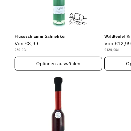
i
e
:
Flussschlamm Sahnelikör
Waldteufel Kr
Normaler
Von €8,99
Normaler
Von €12,99
Grundpreis
Grundpreis
€89,90/l
€129,90/l
Preis
Preis
Optionen auswählen
Op