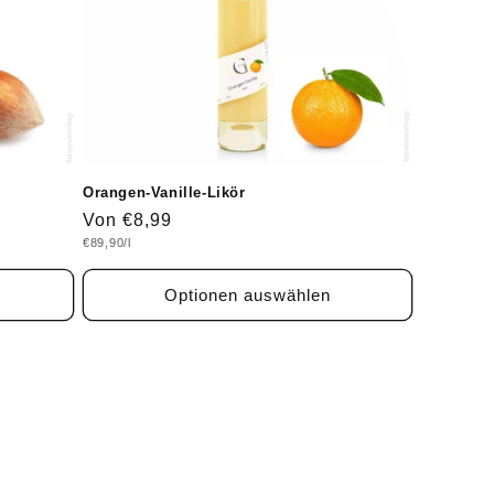
Orangen-Vanille-Likör
Normaler
Von €8,99
Grundpreis
€89,90/l
Preis
Optionen auswählen