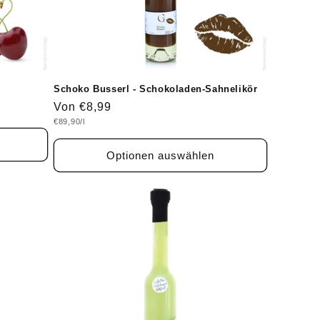
Schoko Busserl - Schokoladen-Sahnelikör
Normaler
Von €8,99
Grundpreis
€89,90/l
Preis
Optionen auswählen