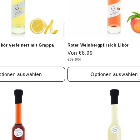
kör verfeinert mit Grappa
Roter Weinbergpfirsich Likör
Normaler
Von €8,99
Grundpreis
€89,90/l
Preis
tionen auswählen
Optionen auswählen