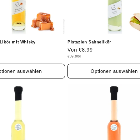
 Likör mit Whisky
Pistazien Sahnelikör
Normaler
Von €8,99
Grundpreis
€89,90/l
Preis
tionen auswählen
Optionen auswählen