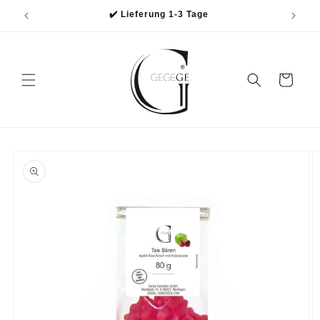
Direkt
✔️ Lieferung 1-3 Tage
zum
Inhalt
Warenkorb
oduktinformationen
ringen