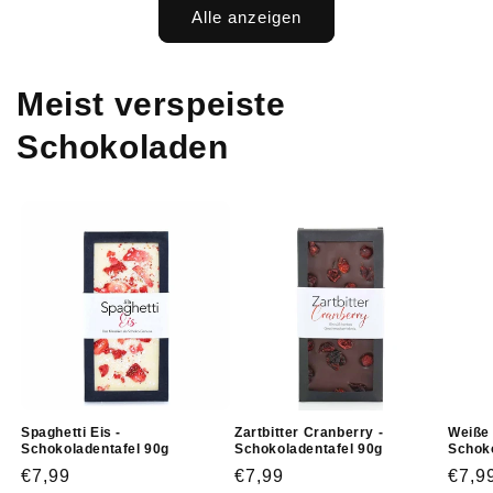
Alle anzeigen
Meist verspeiste
Schokoladen
Spaghetti Eis -
Zartbitter Cranberry -
Weiße 
Schokoladentafel 90g
Schokoladentafel 90g
Schoko
Normaler
€7,99
Normaler
€7,99
Norm
€7,9