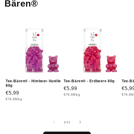
Bären®
Tee-Bären® - Himbeer-Vanille
Tee-Bären® - Erdbeere 80g
Tee-B
80g
Normaler
€5,99
Norm
€5,9
Normaler
€5,99
Grundpreis
Grundp
€74,88/kg
€74,88
Preis
Prei
Grundpreis
€74,88/kg
Preis
von
1
/
11