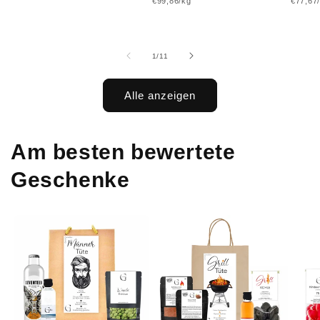
Grundpreis
Grundp
€99,86/kg
€77,67
Preis
Preis
Prei
von
1
/
11
Alle anzeigen
Am besten bewertete
Geschenke