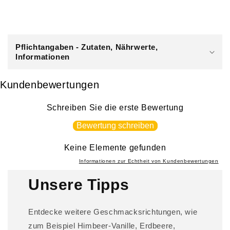
E
i
Pflichtangaben - Zutaten, Nährwerte,
n
Informationen
k
l
Kundenbewertungen
a
p
Schreiben Sie die erste Bewertung
p
Bewertung schreiben
b
a
Keine Elemente gefunden
r
Informationen zur Echtheit von Kundenbewertungen
e
Unsere Tipps
r
I
Entdecke weitere Geschmacksrichtungen, wie
n
zum Beispiel Himbeer-Vanille, Erdbeere,
h