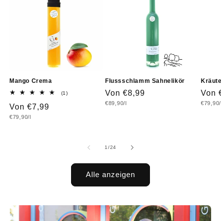
Mango Crema
Flussschlamm Sahnelikör
Kräute
Normaler
Von €8,99
Norm
Von 
1
(1)
Bewertungen
Grundpreis
Grundp
€89,90/l
€79,90/
Preis
Prei
Normaler
Von €7,99
insgesamt
Grundpreis
€79,90/l
Preis
von
1
/
24
Alle anzeigen