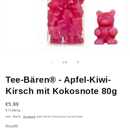
Medien
M
1
2
in
in
von
1
/
5
Modal
M
öffnen
ö
Tee-Bären® - Apfel-Kiwi-
Kirsch mit Kokosnote 80g
Normaler
€5,99
Grundpreis
€74,88/kg
Preis
inkl. MwSt.
Versand
wird beim Checkout berechnet
Anzahl
Anzahl