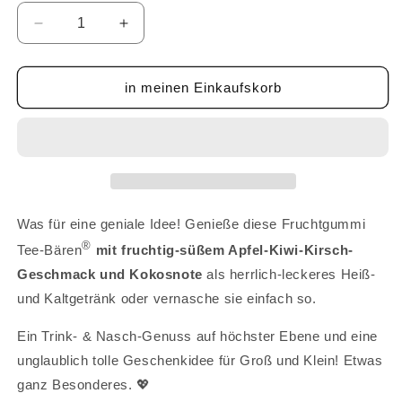
Verringere
Erhöhe
die
die
Menge
Menge
für
für
in meinen Einkaufskorb
Tee-
Tee-
Bären®
Bären®
-
-
Apfel-
Apfel-
Kiwi-
Kiwi-
Kirsch
Kirsch
mit
mit
Was für eine geniale Idee! Genieße diese Fruchtgummi
Kokosnote
Kokosnote
®
Tee-Bären
mit fruchtig-süßem Apfel-Kiwi-Kirsch-
80g
80g
Geschmack und Kokosnote
als herrlich-leckeres Heiß-
und Kaltgetränk oder vernasche sie einfach so.
Ein Trink- & Nasch-Genuss auf höchster Ebene und eine
unglaublich tolle Geschenkidee für Groß und Klein! Etwas
ganz Besonderes. 💖