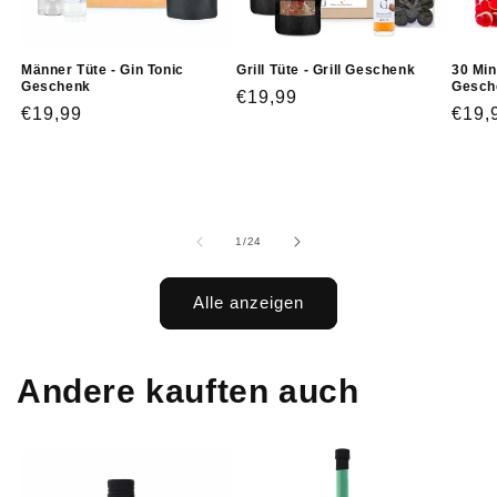
Männer Tüte - Gin Tonic
Grill Tüte - Grill Geschenk
30 Min
Geschenk
Gesch
Normaler
€19,99
Normaler
€19,99
Norm
€19,
Preis
Preis
Prei
von
1
/
24
Alle anzeigen
Andere kauften auch