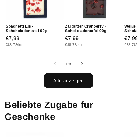
Spaghetti Eis -
Zartbitter Cranberry -
Weiße 
Schokoladentafel 90g
Schokoladentafel 90g
Schoko
Normaler
€7,99
Normaler
€7,99
Norm
€7,9
Grundpreis
Grundpreis
Grundp
€88,78/kg
€88,78/kg
€88,78
Preis
Preis
Prei
von
1
/
9
Alle anzeigen
Beliebte Zugabe für
Geschenke