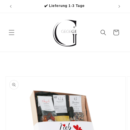
Direkt
✔️ Lieferung 1-3 Tage
zum
Inhalt
Warenkorb
oduktinformationen
ringen