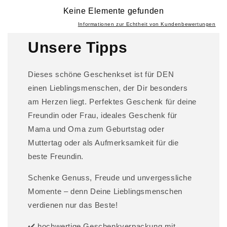
b
Keine Elemente gefunden
a
Informationen zur Echtheit von Kundenbewertungen
r
Unsere Tipps
e
r
I
Dieses schöne Geschenkset ist für DEN
n
einen Lieblingsmenschen, der Dir besonders
h
am Herzen liegt. Perfektes Geschenk für deine
a
Freundin oder Frau, ideales Geschenk für
l
Mama und Oma zum Geburtstag oder
t
Muttertag oder als Aufmerksamkeit für die
beste Freundin.
Schenke Genuss, Freude und unvergessliche
Momente – denn Deine Lieblingsmenschen
verdienen nur das Beste!
✔️ hochwertige Geschenkverpackung mit