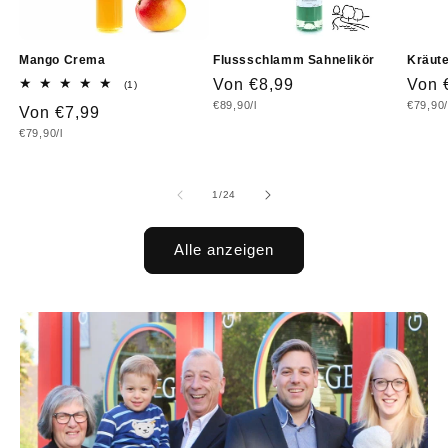
Mango Crema
Flussschlamm Sahnelikör
Kräute
Normaler
Von €8,99
Norm
Von 
1
(1)
Bewertungen
Grundpreis
Grundp
€89,90/l
€79,90/
Preis
Prei
Normaler
Von €7,99
insgesamt
Grundpreis
€79,90/l
Preis
von
1
/
24
Alle anzeigen