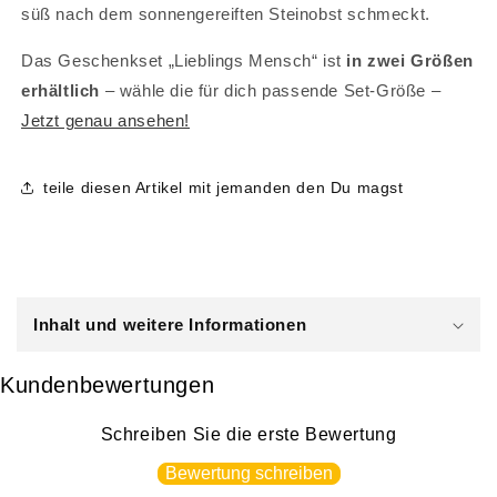
süß nach dem sonnengereiften Steinobst schmeckt.
Das Geschenkset „Lieblings Mensch“ ist
in zwei Größen
erhältlich
– wähle die für dich passende Set-Größe –
Jetzt genau ansehen!
teile diesen Artikel mit jemanden den Du magst
E
i
Inhalt und weitere Informationen
n
k
Kundenbewertungen
l
a
Schreiben Sie die erste Bewertung
p
Bewertung schreiben
p