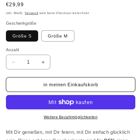
Normaler
€29,99
Preis
inkl. MwSt.
Versand
wird beim Checkout berechnet
Geschenkgröße
Größe S
Größe M
Anzahl
Anzahl
Verringere
Erhöhe
die
die
Menge
Menge
für
für
in meinen Einkaufskorb
Lieblings
Lieblings
Mensch
Mensch
-
-
Geschenksets
Geschenksets
Weitere Bezahlmöglichkeiten
Mit Dir genießen, mit Dir feiern, mit Dir einfach
glücklich