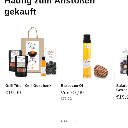
Häufig zum Anstoßen
gekauft
Grill Tüte - Grill Geschenk
Barbecue Öl
Salatp
Gesch
Normaler
€19,99
Normaler
Von €7,99
Norm
€19,
Grundpreis
€79,90/l
Preis
Preis
Prei
von
1
/
11