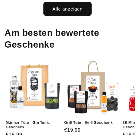
Alle anzeigen
Am besten bewertete
Geschenke
Männer Tüte - Gin Tonic
Grill Tüte - Grill Geschenk
30 Min
Geschenk
Gesch
Normaler
€19,99
Normaler
€19,99
Norm
€19,