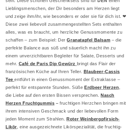
sein. Diese schönen Geschenksets sind für
DEN
einen
Lieblingsmenschen, der
Dir besonders am Herzen liegt
und zeige ihm/ihr, wie besonders er oder sie für dich ist. ❤
Diese zwei liebevoll zusammengestellten Sets enthalten
alles, was es braucht, um herzliche Genussmomente zu
schaffen – zum Beispiel: Der
Granatapfel Balsam
– die
perfekte Balance aus süß und säuerlich macht ihn zu
einem unverzichtbaren Begleiter für Salate, Desserts und
mehr.
Café de Paris Dip Gewürz
bringt das Flair der
französischen Küche auf Ihren Teller.
Blaubeer-Cassis
Tee
entführt in einen Genussmoment der Extraklasse –
perfekt für entspannte Stunden. Süße
Erdbeer Herzen
,
die Liebe auf den ersten Bissen versprechen.
Nasch
Herzen Fruchtgummis
–
fruchtigen Herzchen bringen mit
ihrem intensiven Geschmack und der liebevollen Form
jeden Moment zum Strahlen.
Roter Weinbergpfirsich-
Likör
, eine ausgezeichnete Likörspezialität, die fruchtig-