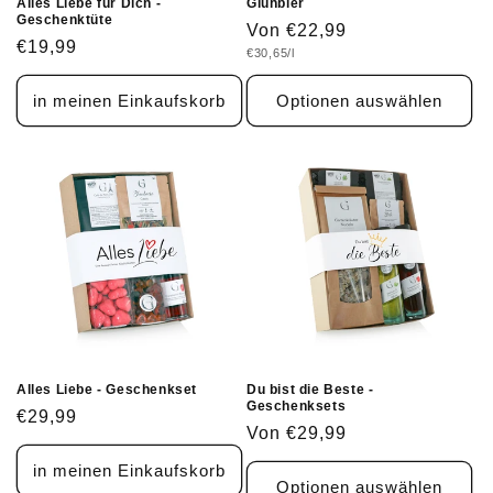
Alles Liebe für Dich -
Glühbier
Geschenktüte
Normaler
Von €22,99
Normaler
€19,99
Grundpreis
€30,65/l
Preis
Preis
in meinen Einkaufskorb
Optionen auswählen
Alles Liebe - Geschenkset
Du bist die Beste -
Geschenksets
Normaler
€29,99
Normaler
Von €29,99
Preis
Preis
in meinen Einkaufskorb
Optionen auswählen