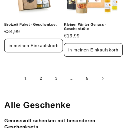
Brotzeit Paket - Geschenkset
Kleiner Winter Genuss -
Geschenktüte
Normaler
€34,99
Normaler
€19,99
Preis
Preis
in meinen Einkaufskorb
in meinen Einkaufskorb
1
2
3
…
5
K
Alle Geschenke
a
Genussvoll schenken mit besonderen
t
Geschenksets.