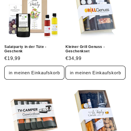
Salatparty in der Tüte -
Kleiner Grill Genuss -
Geschenk
Geschenkset
Normaler
€19,99
Normaler
€34,99
Preis
Preis
in meinen Einkaufskorb
in meinen Einkaufskorb