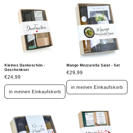
Kleines Dankeschön -
Mango Mozzarella Salat - Set
Geschenkset
Normaler
€29,99
Normaler
€24,99
Preis
Preis
in meinen Einkaufskorb
in meinen Einkaufskorb