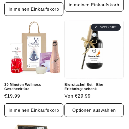
Preis
in meinen Einkaufskorb
in meinen Einkaufskorb
Ausverkauft
30 Minuten Wellness -
Bierstachel-Set - Bier-
Geschenktüte
Erlebnisgeschenk
Normaler
€19,99
Normaler
Von €29,99
Preis
Preis
in meinen Einkaufskorb
Optionen auswählen