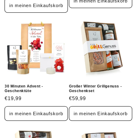
in meinen Einkaufskorb
in meinen Einkaufskorb
30 Minuten Advent -
Großer Winter Grillgenuss -
Geschenktüte
Geschenkset
Normaler
€19,99
Normaler
€59,99
Preis
Preis
in meinen Einkaufskorb
in meinen Einkaufskorb