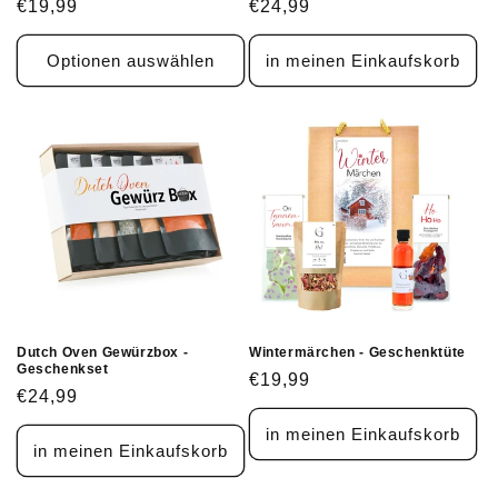
Normaler
€19,99
Normaler
€24,99
Preis
Preis
Optionen auswählen
in meinen Einkaufskorb
Dutch Oven Gewürzbox -
Wintermärchen - Geschenktüte
Geschenkset
Normaler
€19,99
Normaler
€24,99
Preis
Preis
in meinen Einkaufskorb
in meinen Einkaufskorb