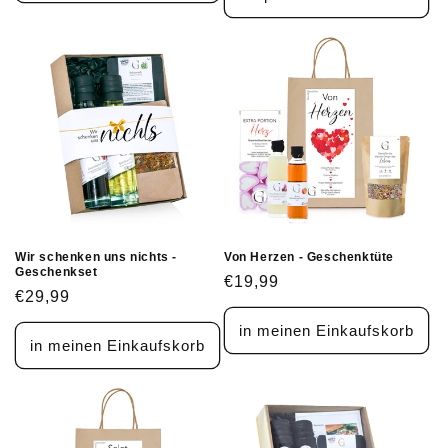
Wir schenken uns nichts -
Von Herzen - Geschenktüte
Geschenkset
Normaler
€19,99
Normaler
€29,99
Preis
Preis
in meinen Einkaufskorb
in meinen Einkaufskorb