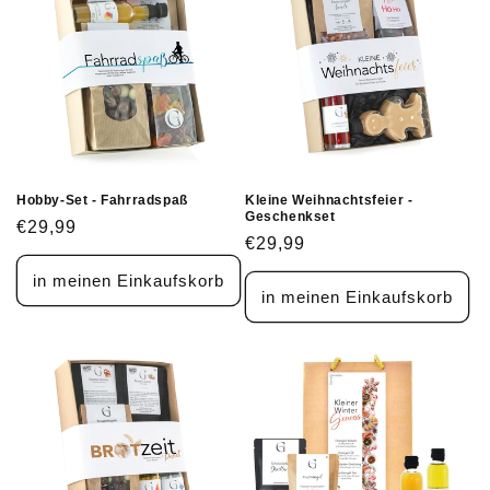
Hobby-Set - Fahrradspaß
Kleine Weihnachtsfeier -
Geschenkset
Normaler
€29,99
Normaler
€29,99
Preis
Preis
in meinen Einkaufskorb
in meinen Einkaufskorb