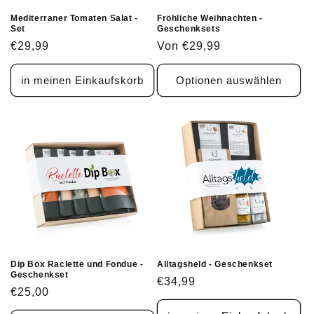
Mediterraner Tomaten Salat -
Fröhliche Weihnachten -
Set
Geschenksets
Normaler
€29,99
Normaler
Von €29,99
Preis
Preis
in meinen Einkaufskorb
Optionen auswählen
Dip Box Raclette und Fondue -
Alltagsheld - Geschenkset
Geschenkset
Normaler
€34,99
Normaler
€25,00
Preis
Preis