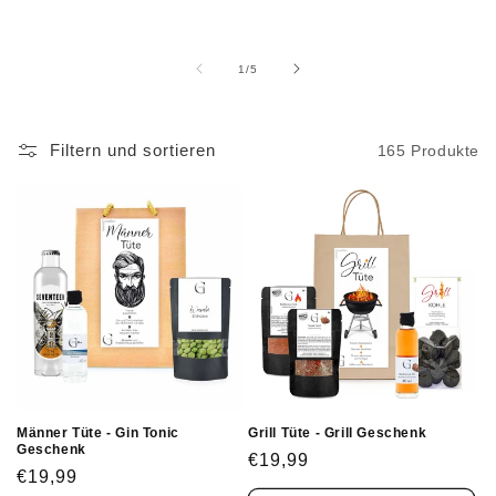
von
1
/
5
Filtern und sortieren
165 Produkte
Männer Tüte - Gin Tonic
Grill Tüte - Grill Geschenk
Geschenk
Normaler
€19,99
Normaler
€19,99
Preis