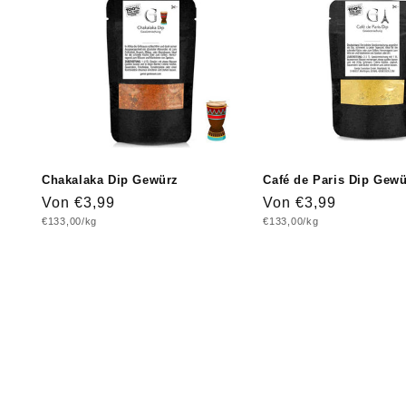
Chakalaka Dip Gewürz
Café de Paris Dip Gew
Normaler
Von €3,99
Normaler
Von €3,99
Grundpreis
Grundpreis
€133,00/kg
€133,00/kg
Preis
Preis