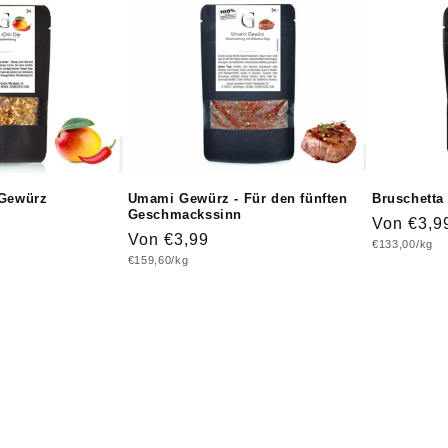
 Gewürz
Umami Gewürz - Für den fünften
Bruschetta
Geschmackssinn
Normaler
Von €3,9
Normaler
Von €3,99
Grundpreis
€133,00/kg
Preis
Grundpreis
€159,60/kg
Preis