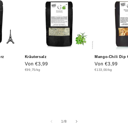
ürz
Kräutersalz
Mango-Chili Dip
Normaler
Von €3,99
Normaler
Von €3,99
Grundpreis
Grundpreis
€99,75/kg
€133,00/kg
Preis
Preis
von
1
/
8