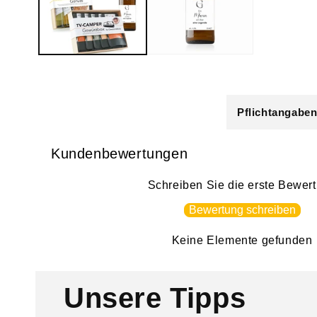
E
Pflichtangaben
i
n
Kundenbewertungen
k
Schreiben Sie die erste Bewer
l
Bewertung schreiben
a
p
Keine Elemente gefunden
p
b
Unsere Tipps
a