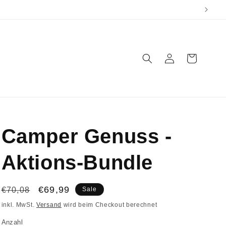
Einloggen
Warenkorb
Camper Genuss -
Aktions-Bundle
Normaler
Verkaufspreis
€69,99
€70,08
Sale
Preis
inkl. MwSt.
Versand
wird beim Checkout berechnet
Anzahl
Anzahl