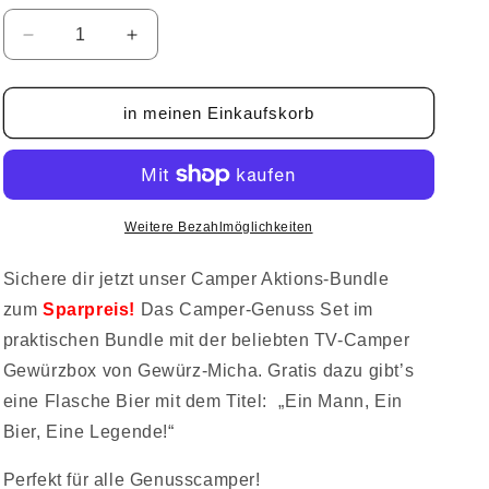
Verringere
Erhöhe
die
die
Menge
Menge
für
für
in meinen Einkaufskorb
Camper
Camper
Genuss
Genuss
-
-
Aktions-
Aktions-
Bundle
Bundle
Weitere Bezahlmöglichkeiten
Sichere dir jetzt unser Camper Aktions-Bundle
zum
Sparpreis!
Das Camper-Genuss Set im
praktischen Bundle mit der beliebten TV-Camper
Gewürzbox von Gewürz-Micha. Gratis dazu gibt’s
eine Flasche Bier mit dem Titel: „Ein Mann, Ein
Bier, Eine Legende!“
Perfekt für alle Genusscamper!