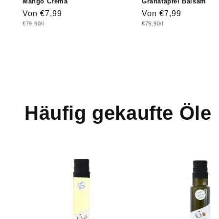
Mango Crema
Granatapfel Balsam
Normaler
Von €7,99
Normaler
Von €7,99
Grundpreis
Grundpreis
€79,90/l
€79,90/l
Preis
Preis
Häufig gekaufte Öle