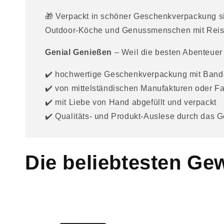
r
🎁 Verpackt in schöner Geschenkverpackung s
e
Outdoor-Köche und Genussmenschen mit Reise
r
I
Genial Genießen
– Weil die besten Abenteuer
n
✔️ hochwertige Geschenkverpackung mit Band
h
✔️ von mittelständischen Manufakturen oder F
a
✔️ mit Liebe von Hand abgefüllt und verpackt
l
✔️ Qualitäts- und Produkt-Auslese durch das
t
Die beliebtesten Ge