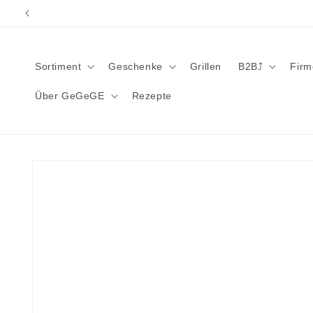
Direkt
zum
Inhalt
Sortiment
Geschenke
Grillen
B2B⤴︎
Fir
Über GeGeGE
Rezepte
Zu
Produktinformationen
springen