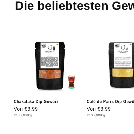
Die beliebtesten Ge
Chakalaka Dip Gewürz
Café de Paris Dip Gew
Normaler
Von €3,99
Normaler
Von €3,99
Grundpreis
Grundpreis
€133,00/kg
€133,00/kg
Preis
Preis