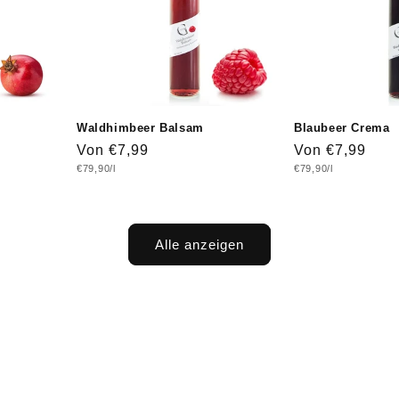
Waldhimbeer Balsam
Blaubeer Crema
Normaler
Von €7,99
Normaler
Von €7,99
Grundpreis
Grundpreis
€79,90/l
€79,90/l
Preis
Preis
Alle anzeigen