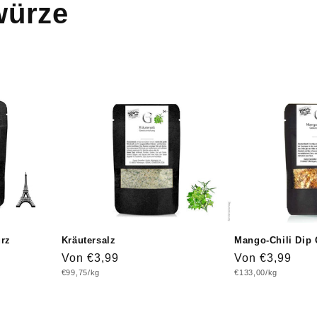
würze
ürz
Kräutersalz
Mango-Chili Dip
Normaler
Von €3,99
Normaler
Von €3,99
Grundpreis
Grundpreis
€99,75/kg
€133,00/kg
Preis
Preis