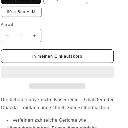
60 g Beutel M
Anzahl
Anzahl
Verringere
Erhöhe
die
die
Menge
Menge
für
für
in meinen Einkaufskorb
Obatzter
Obatzter
Gewürz
Gewürz
Die beliebte bayerische Käsecreme – Obatzter oder
Obazda – einfach und schnell zum Selbermachen.
verfeinert zahlreiche Gerichte wie