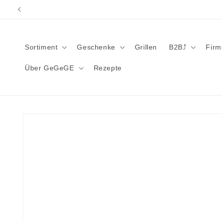
Direkt
zum
Inhalt
Sortiment
Geschenke
Grillen
B2B⤴︎
Fir
Über GeGeGE
Rezepte
Zu
Produktinformationen
springen