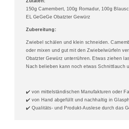
Zutaten:
l
150g Camembert, 100g Romadur, 100g Blausch
t
EL GeGeGe Obatzter Gewürz
Zubereitung:
Zwiebel schälen und klein schneiden. Camem
oder mixen und gut mit den Zwiebelwürfeln v
Obatzter Gewürz unterrühren. Etwas ziehen las
Nach belieben kann noch etwas Schnittlauch 
✔️ von mittelständischen Manufakturen oder F
✔️ von Hand abgefüllt und nachhaltig in Glasph
✔️ Qualitäts- und Produkt-Auslese durch das