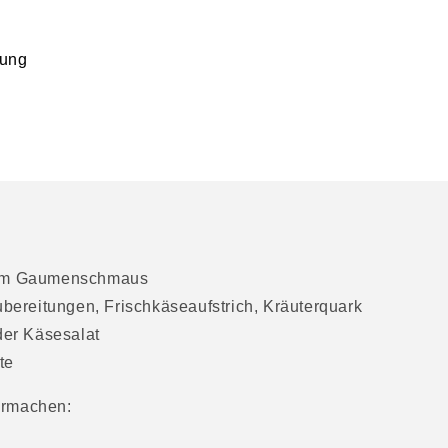
tung
 zum Gaumenschmaus
ubereitungen, Frischkäseaufstrich, Kräuterquark
der Käsesalat
te
ermachen: