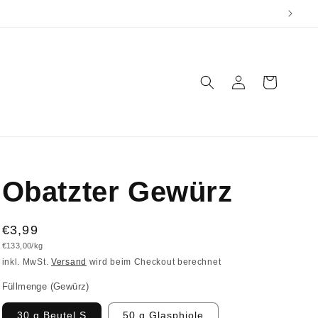
Einloggen
Warenkorb
Obatzter Gewürz
Normaler
€3,99
Grundpreis
€133,00/kg
Preis
inkl. MwSt.
Versand
wird beim Checkout berechnet
Füllmenge (Gewürz)
30 g Beutel S
50 g Glasphiole