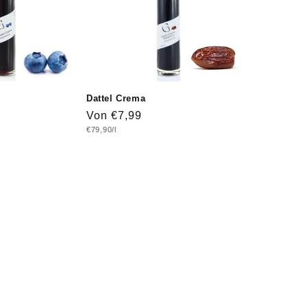
Dattel Crema
Normaler
Von €7,99
Grundpreis
€79,90/l
Preis