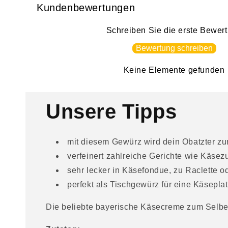
n
Kundenbewertungen
k
Schreiben Sie die erste Bewer
l
Bewertung schreiben
a
p
Keine Elemente gefunden
p
b
Unsere Tipps
a
r
mit diesem Gewürz wird dein Obatzter
e
verfeinert zahlreiche Gerichte wie Käsez
r
sehr lecker in Käsefondue, zu Raclette o
I
perfekt als Tischgewürz für eine Käseplat
n
Die beliebte bayerische Käsecreme zum Selb
h
a