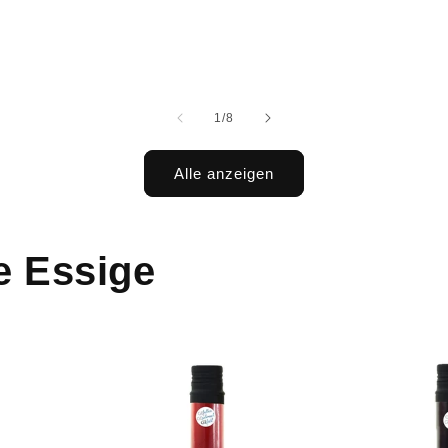
von
1
/
8
Alle anzeigen
e Essige