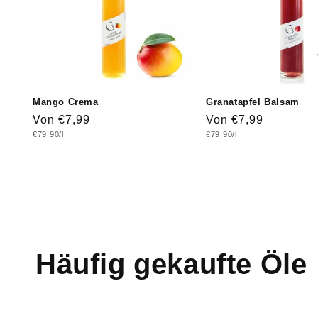
Mango Crema
Granatapfel Balsam
Normaler
Von €7,99
Normaler
Von €7,99
Grundpreis
Grundpreis
€79,90/l
€79,90/l
Preis
Preis
Häufig gekaufte Öle