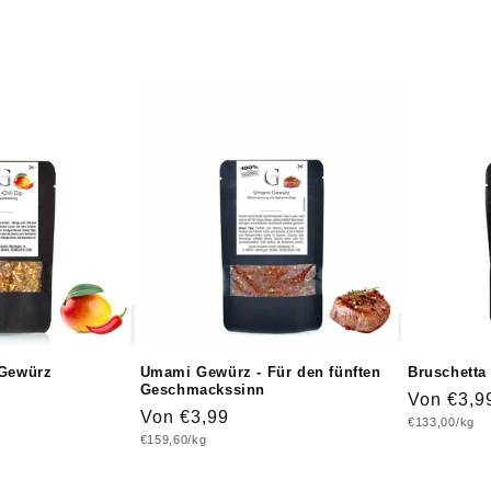
 Gewürz
Umami Gewürz - Für den fünften
Bruschetta
Geschmackssinn
Normaler
Von €3,9
Normaler
Von €3,99
Grundpreis
€133,00/kg
Preis
Grundpreis
€159,60/kg
Preis