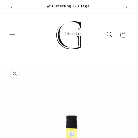
Direkt
✔️ Lieferung 1-3 Tage
zum
Inhalt
Warenkorb
oduktinformationen
ringen