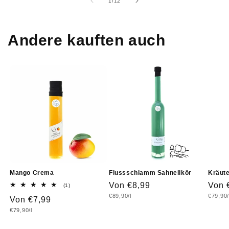
von
1
/
12
Andere kauften auch
Mango Crema
Flussschlamm Sahnelikör
Kräute
Normaler
Von €8,99
Norm
Von 
1
(1)
Bewertungen
Grundpreis
Grundp
€89,90/l
€79,90/
Preis
Prei
Normaler
Von €7,99
insgesamt
Grundpreis
€79,90/l
Preis