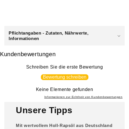
E
i
Pflichtangaben - Zutaten, Nährwerte,
n
Informationen
k
l
Kundenbewertungen
a
p
Schreiben Sie die erste Bewertung
p
Bewertung schreiben
b
a
Keine Elemente gefunden
r
Informationen zur Echtheit von Kundenbewertungen
e
Unsere Tipps
r
I
Mit wertvollem Holl-Rapsöl aus Deutschland
n