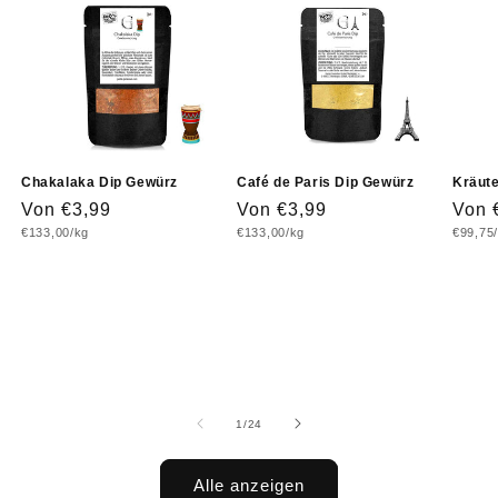
Chakalaka Dip Gewürz
Café de Paris Dip Gewürz
Kräute
Normaler
Von €3,99
Normaler
Von €3,99
Norm
Von 
Grundpreis
Grundpreis
Grundp
€133,00/kg
€133,00/kg
€99,75
Preis
Preis
Prei
von
1
/
24
Alle anzeigen