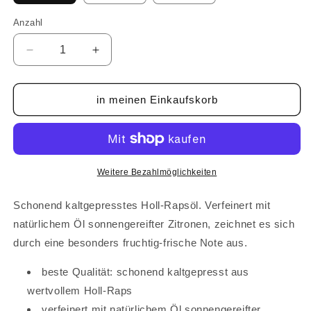
Anzahl
Anzahl
Verringere
Erhöhe
die
die
Menge
Menge
für
für
in meinen Einkaufskorb
Zitronen
Zitronen
Öl
Öl
Weitere Bezahlmöglichkeiten
Schonend kaltgepresstes Holl-Rapsöl. Verfeinert mit
natürlichem Öl sonnengereifter Zitronen, zeichnet es sich
durch eine besonders fruchtig-frische Note aus.
beste Qualität: schonend kaltgepresst aus
wertvollem Holl-Raps
verfeinert mit natürlichem Öl sonnengereifter