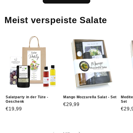
Meist verspeiste Salate
Salatparty in der Tüte -
Mango Mozzarella Salat - Set
Medite
Geschenk
Set
Normaler
€29,99
Normaler
€19,99
Norm
€29,
Preis
Preis
Prei