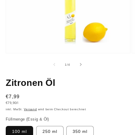
Medien
M
1
2
in
in
von
1
/
4
Modal
M
öffnen
ö
Zitronen Öl
Normaler
€7,99
Grundpreis
€79,90/l
Preis
inkl. MwSt.
Versand
wird beim Checkout berechnet
Füllmenge (Essig & Öl)
100 ml
250 ml
350 ml