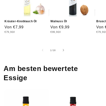
Kräuter-Knoblauch Öl
Walnuss Öl
Brusch
Normaler
Von €7,99
Normaler
Von €9,99
Norm
Von 
Grundpreis
Grundpreis
Grundp
€79,90/l
€99,90/l
€79,90/
Preis
Preis
Prei
von
1
/
16
Am besten bewertete
Essige