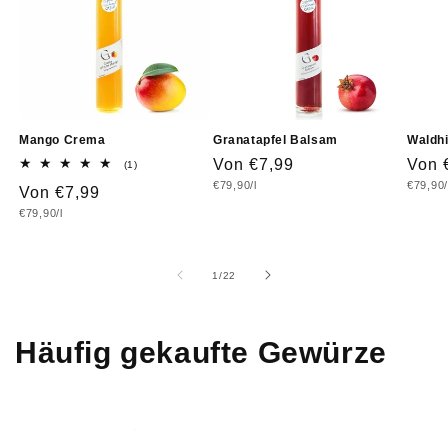
Mango Crema
Granatapfel Balsam
Waldh
Normaler
Von €7,99
Norm
Von 
1
(1)
Bewertungen
Grundpreis
Grundp
€79,90/l
€79,90/
Preis
Prei
Normaler
Von €7,99
insgesamt
Grundpreis
€79,90/l
Preis
von
1
/
22
Häufig gekaufte Gewürze