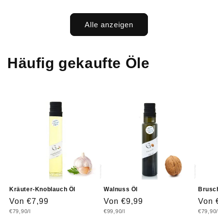
Alle anzeigen
Häufig gekaufte Öle
Kräuter-Knoblauch Öl
Walnuss Öl
Brusch
Normaler
Von €7,99
Normaler
Von €9,99
Norm
Von 
Grundpreis
Grundpreis
Grundp
€79,90/l
€99,90/l
€79,90/
Preis
Preis
Prei