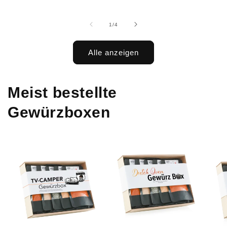
von
1
/
4
Alle anzeigen
Meist bestellte
Gewürzboxen