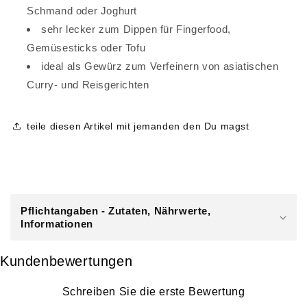
Schmand oder Joghurt
sehr lecker zum Dippen für Fingerfood,
Gemüsesticks oder Tofu
ideal als Gewürz zum Verfeinern von asiatischen
Curry- und Reisgerichten
teile diesen Artikel mit jemanden den Du magst
E
i
Pflichtangaben - Zutaten, Nährwerte,
n
Informationen
k
l
Kundenbewertungen
a
p
Schreiben Sie die erste Bewertung