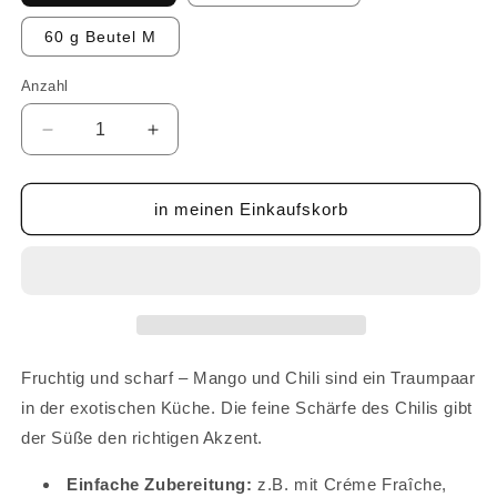
60 g Beutel M
Anzahl
Anzahl
Verringere
Erhöhe
die
die
Menge
Menge
für
für
in meinen Einkaufskorb
Mango-
Mango-
Chili
Chili
Dip
Dip
Gewürz
Gewürz
Fruchtig und scharf – Mango und Chili sind ein Traumpaar
in der exotischen Küche. Die feine Schärfe des Chilis gibt
der Süße den richtigen Akzent.
Einfache Zubereitung:
z.B. mit Créme Fraîche,