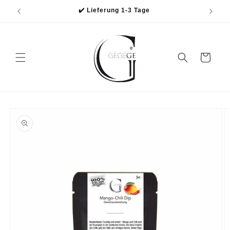
Direkt
✔️ Lieferung 1-3 Tage
zum
Inhalt
Warenkorb
oduktinformationen
ringen