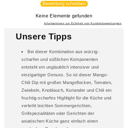
p
Bewertung schreiben
b
a
Keine Elemente gefunden
r
Informationen zur Echtheit von Kundenbewertungen
e
Unsere Tipps
r
I
Bei dieser Kombination aus würzig-
n
scharfen und süßlichen Komponenten
h
entsteht ein unglaublich intensiver und
a
l
einzigartiger Genuss. So ist dieser Mango-
t
Chili Dip mit großen Mangoflocken, Tomaten,
Zwiebeln, Knoblauch, Koriander und Chili ein
fruchtig-scharfes Highlight für die Küche und
verleiht leichten Sommergerichten,
Grillspezialitäten oder Gerichten der
asiatischen Küche ganz einfach einen