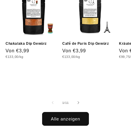
Chakalaka Dip Gewürz
Café de Paris Dip Gewürz
Kräute
Normaler
Von €3,99
Normaler
Von €3,99
Norm
Von 
Grundpreis
Grundpreis
Grundp
€133,00/kg
€133,00/kg
€99,75
Preis
Preis
Prei
von
1
/
11
Alle anzeigen