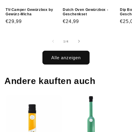
TV-Camper Gewürzbox by
Dutch Oven Gewürzbox -
Dip Bo
Gewürz-Micha
Geschenkset
Gesch
Normaler
€29,99
Normaler
€24,99
Norm
€25,
Preis
Preis
Prei
von
1
/
4
Alle anzeigen
Andere kauften auch