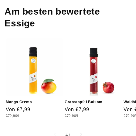
Am besten bewertete
Essige
Mango Crema
Granatapfel Balsam
Waldh
Normaler
Von €7,99
Normaler
Von €7,99
Norm
Von 
Grundpreis
Grundpreis
Grundp
€79,90/l
€79,90/l
€79,90/
Preis
Preis
Prei
von
1
/
4