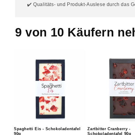
✔️ Qualitäts- und Produkt-Auslese durch das
l
t
9 von 10 Käufern n
Spaghetti Eis - Schokoladentafel
Zartbitter Cranberry -
90g
Schokoladentafel 90g