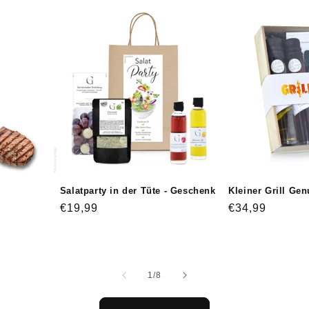
Salatparty in der Tüte - Geschenk
Kleiner Grill Ge
Normaler
€19,99
Normaler
€34,99
Preis
Preis
von
1
/
8