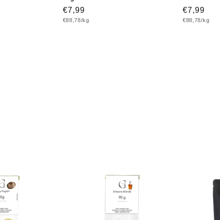
Normaler
€7,99
Normaler
€7,99
Grundpreis
Grundpreis
€88,78/kg
€88,78/kg
Preis
Preis