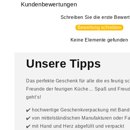
n
Kundenbewertungen
k
Schreiben Sie die erste Bewer
l
Bewertung schreiben
a
p
Keine Elemente gefunden
p
b
Unsere Tipps
a
r
Das perfekte Geschenk für alle die es feurig s
e
Freunde der feurigen Küche… Spaß und Freude 
r
geht’s!
I
n
✔️ hochwertige Geschenkverpackung mit Band
✔️ von mittelständischen Manufakturen oder F
h
✔️ mit Hand und Herz abgefüllt und verpackt
a