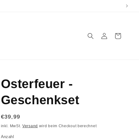
Einloggen
Warenkorb
Osterfeuer -
Geschenkset
Normaler
€39,99
Preis
inkl. MwSt.
Versand
wird beim Checkout berechnet
Anzahl
Anzahl