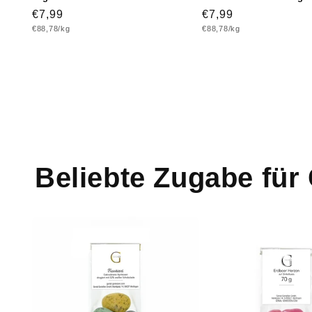
Normaler
€7,99
Normaler
€7,99
Grundpreis
Grundpreis
€88,78/kg
€88,78/kg
Preis
Preis
Beliebte Zugabe fü