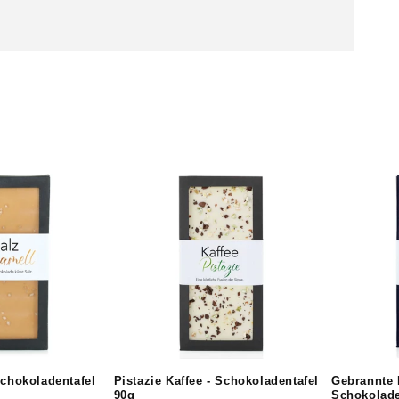
Schokoladentafel
Pistazie Kaffee - Schokoladentafel
Gebrannte 
90g
Schokolade