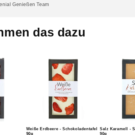
 Genial Genießen Team
ehmen das dazu
Weiße Erdbeere - Schokoladentafel
Salz Karamell - 
90g
90g