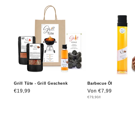
Grill Tüte - Grill Geschenk
Barbecue Öl
Normaler
€19,99
Normaler
Von €7,99
Grundpreis
€79,90/l
Preis
Preis