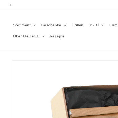
Direkt
zum
Inhalt
Sortiment
Geschenke
Grillen
B2B⤴︎
Fir
Über GeGeGE
Rezepte
Zu
Produktinformationen
springen