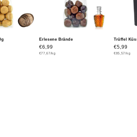
0g
Erlesene Brände
Trüffel Kü
Normaler
€6,99
Normaler
€5,99
Grundpreis
Grundpreis
€77,67/kg
€85,57/kg
Preis
Preis