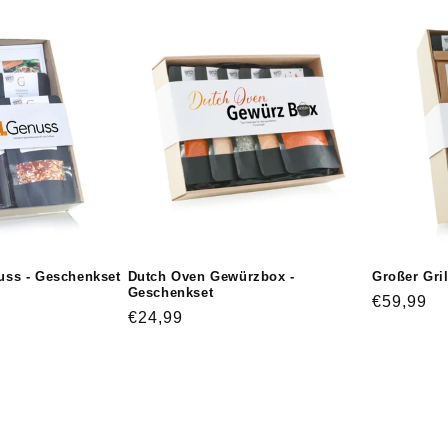
nuss - Geschenkset
Dutch Oven Gewürzbox -
Großer Gri
Geschenkset
Normaler
€59,99
Normaler
€24,99
Preis
Preis