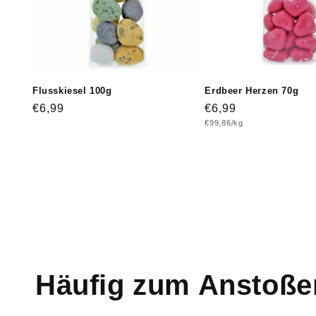
Flusskiesel 100g
Erdbeer Herzen 70g
Normaler
€6,99
Normaler
€6,99
Grundpreis
€99,86/kg
Preis
Preis
Häufig zum Anstoße