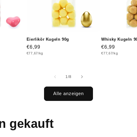
Eierlikör Kugeln 90g
Whisky Kugeln 9
Normaler
€6,99
Normaler
€6,99
Grundpreis
Grundpreis
€77,67/kg
€77,67/kg
Preis
Preis
von
1
/
8
Alle anzeigen
n gekauft