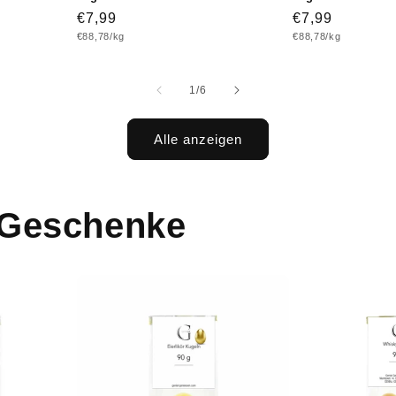
Normaler
€7,99
Normaler
€7,99
Grundpreis
Grundpreis
€88,78/kg
€88,78/kg
Preis
Preis
von
1
/
6
Alle anzeigen
r Geschenke