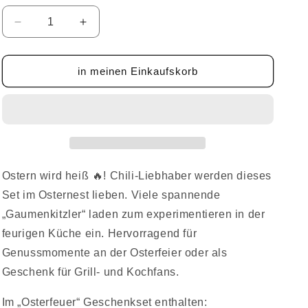
Verringere
Erhöhe
die
die
Menge
Menge
für
für
in meinen Einkaufskorb
Osterfeuer
Osterfeuer
-
-
Geschenkset
Geschenkset
Ostern wird heiß 🔥! Chili-Liebhaber werden dieses
Set im Osternest lieben. Viele spannende
„Gaumenkitzler“ laden zum experimentieren in der
feurigen Küche ein. Hervorragend für
Genussmomente an der Osterfeier oder als
Geschenk für Grill- und Kochfans.
Im „Osterfeuer“ Geschenkset enthalten: