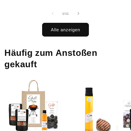
von
1
/
11
Alle anzeigen
Häufig zum Anstoßen
gekauft