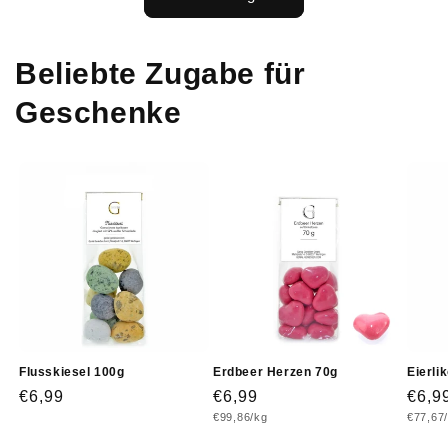
Beliebte Zugabe für
Geschenke
Flusskiesel 100g
Erdbeer Herzen 70g
Eierli
Normaler
€6,99
Normaler
€6,99
Norm
€6,9
Grundpreis
Grundp
€99,86/kg
€77,67
Preis
Preis
Prei