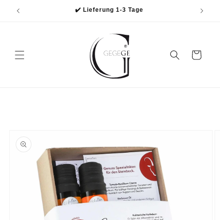
Direkt
✔️ Lieferung 1-3 Tage
zum
Inhalt
Warenkorb
oduktinformationen
ringen