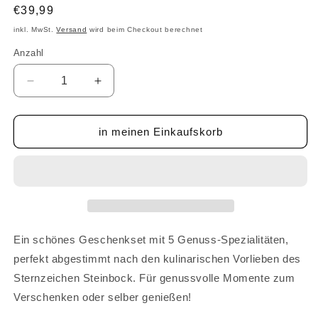
Normaler
€39,99
Preis
inkl. MwSt.
Versand
wird beim Checkout berechnet
Anzahl
Anzahl
Verringere
Erhöhe
die
die
Menge
Menge
für
für
in meinen Einkaufskorb
Sternzeichen-
Sternzeichen-
Set
Set
-
-
Steinbock
Steinbock
Ein schönes Geschenkset mit 5 Genuss-Spezialitäten,
perfekt abgestimmt nach den kulinarischen Vorlieben des
Sternzeichen Steinbock. Für genussvolle Momente zum
Verschenken oder selber genießen!