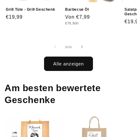
Grill Tüte - Grill Geschenk
Barbecue Öl
Salatp
Gesch
Normaler
€19,99
Normaler
Von €7,99
Norm
€19,
Grundpreis
€79,90/l
Preis
Preis
Prei
von
1
/
11
Alle anzeigen
Am besten bewertete
Geschenke