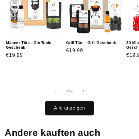
Männer Tüte - Gin Tonic
Grill Tüte - Grill Geschenk
30 Min
Geschenk
Gesch
Normaler
€19,99
Normaler
€19,99
Norm
€19,
Preis
Preis
Prei
von
1
/
11
Alle anzeigen
Andere kauften auch