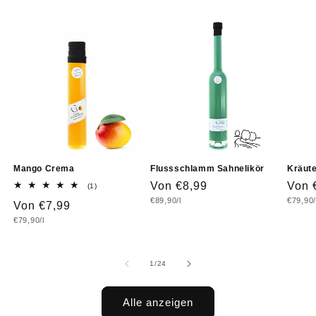
Mango Crema
Flussschlamm Sahnelikör
Kräute
Normaler
Von €8,99
Norm
Von 
1
(1)
Bewertungen
Grundpreis
Grundp
€89,90/l
€79,90/
Preis
Prei
Normaler
Von €7,99
insgesamt
Grundpreis
€79,90/l
Preis
von
1
/
24
Alle anzeigen