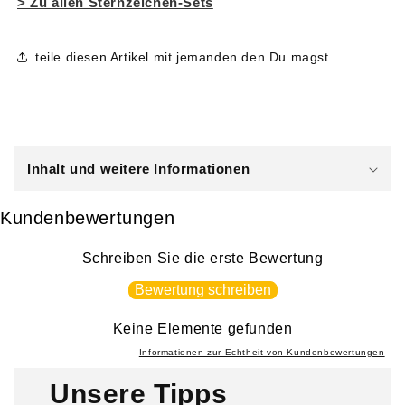
> Zu allen Sternzeichen-Sets
teile diesen Artikel mit jemanden den Du magst
E
i
Inhalt und weitere Informationen
n
k
Kundenbewertungen
l
a
Schreiben Sie die erste Bewertung
p
Bewertung schreiben
p
b
Keine Elemente gefunden
a
Informationen zur Echtheit von Kundenbewertungen
r
Unsere Tipps
e