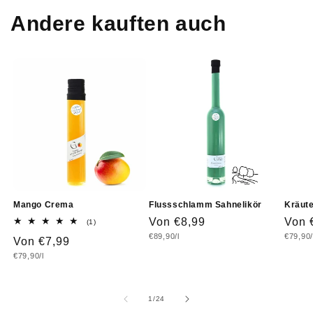
Andere kauften auch
Mango Crema
Flussschlamm Sahnelikör
Kräute
Normaler
Von €8,99
Norm
Von 
1
(1)
Bewertungen
Grundpreis
Grundp
€89,90/l
€79,90/
Preis
Prei
Normaler
Von €7,99
insgesamt
Grundpreis
€79,90/l
Preis
von
1
/
24