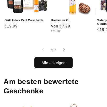
Grill Tüte - Grill Geschenk
Barbecue Öl
Salatp
Gesch
Normaler
€19,99
Normaler
Von €7,99
Norm
€19,
Grundpreis
€79,90/l
Preis
Preis
Prei
von
1
/
11
Alle anzeigen
Am besten bewertete
Geschenke