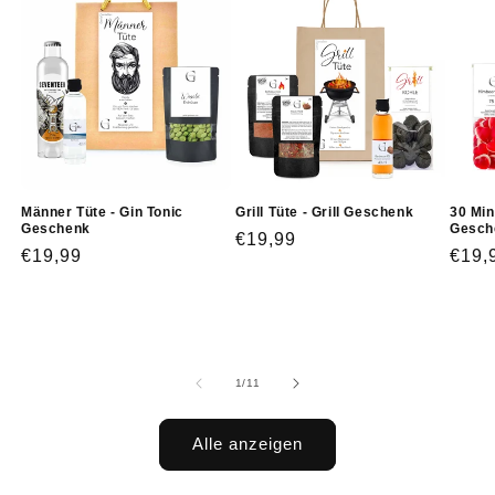
Männer Tüte - Gin Tonic
Grill Tüte - Grill Geschenk
30 Min
Geschenk
Gesch
Normaler
€19,99
Normaler
€19,99
Norm
€19,
Preis
Preis
Prei
von
1
/
11
Alle anzeigen