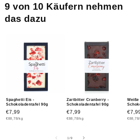
9 von 10 Käufern nehmen
das dazu
Spaghetti Eis -
Zartbitter Cranberry -
Weiße 
Schokoladentafel 90g
Schokoladentafel 90g
Schoko
Normaler
€7,99
Normaler
€7,99
Norm
€7,9
Grundpreis
Grundpreis
Grundp
€88,78/kg
€88,78/kg
€88,78
Preis
Preis
Prei
von
1
/
9