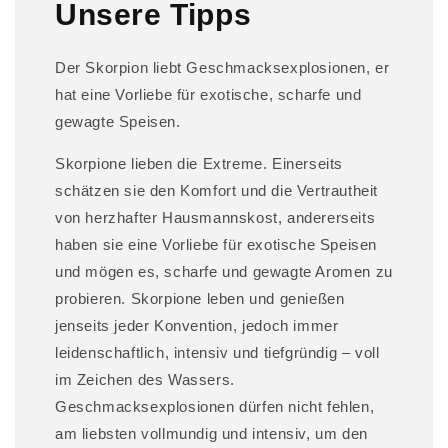
Unsere Tipps
e
r
I
Der Skorpion liebt Geschmacksexplosionen, er
n
hat eine Vorliebe für exotische, scharfe und
h
gewagte Speisen.
a
Skorpione lieben die Extreme. Einerseits
l
schätzen sie den Komfort und die Vertrautheit
t
von herzhafter Hausmannskost, andererseits
haben sie eine Vorliebe für exotische Speisen
und mögen es, scharfe und gewagte Aromen zu
probieren. Skorpione leben und genießen
jenseits jeder Konvention, jedoch immer
leidenschaftlich, intensiv und tiefgründig – voll
im Zeichen des Wassers.
Geschmacksexplosionen dürfen nicht fehlen,
am liebsten vollmundig und intensiv, um den