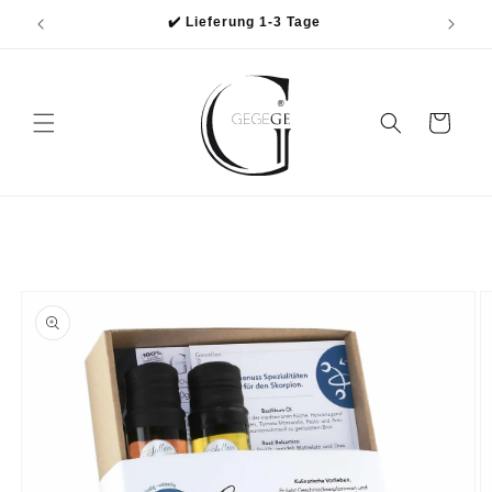
Direkt
✔️ Lieferung 1-3 Tage
zum
Inhalt
Warenkorb
oduktinformationen
ringen