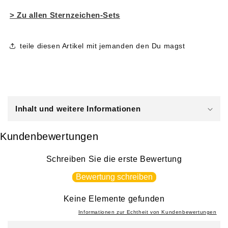
> Zu allen Sternzeichen-Sets
teile diesen Artikel mit jemanden den Du magst
E
i
Inhalt und weitere Informationen
n
k
Kundenbewertungen
l
a
Schreiben Sie die erste Bewertung
p
Bewertung schreiben
p
b
Keine Elemente gefunden
a
Informationen zur Echtheit von Kundenbewertungen
r