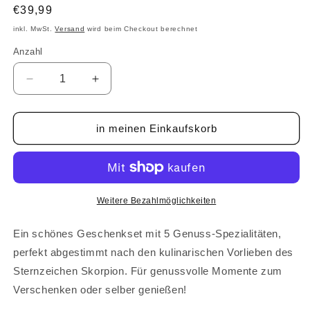
Normaler
€39,99
Preis
inkl. MwSt.
Versand
wird beim Checkout berechnet
Anzahl
Anzahl
Verringere
Erhöhe
die
die
Menge
Menge
für
für
in meinen Einkaufskorb
Sternzeichen-
Sternzeichen-
Set
Set
-
-
Skorpion
Skorpion
Weitere Bezahlmöglichkeiten
Ein schönes Geschenkset mit 5 Genuss-Spezialitäten,
perfekt abgestimmt nach den kulinarischen Vorlieben des
Sternzeichen Skorpion. Für genussvolle Momente zum
Verschenken oder selber genießen!