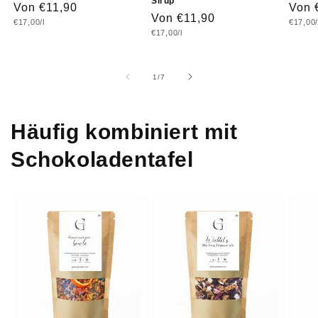
Sirup
Normaler
Von €11,90
Norm
Von 
Normaler
Von €11,90
Grundpreis
Grundp
€17,00/l
€17,00/
Preis
Prei
Grundpreis
€17,00/l
Preis
von
1
/
7
Häufig kombiniert mit
Schokoladentafel