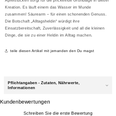
Apfelstücken sorgt für die prickelnde Grundlage in dieser
Kreation. Es läuft einem das Wasser im Munde
zusammen! Säurearm – für einen schonenden Genuss.
Die Botschaft „Alltagsheldin“ würdigt ihre
Einsatzbereitschaft, Zuverlässigkeit und all die kleinen
Dinge, die sie zu einer Heldin im Alltag machen.
teile diesen Artikel mit jemanden den Du magst
E
i
Pflichtangaben - Zutaten, Nährwerte,
n
Informationen
k
l
Kundenbewertungen
a
p
Schreiben Sie die erste Bewertung