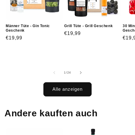
Männer Tüte - Gin Tonic
Grill Tüte - Grill Geschenk
30 Min
Geschenk
Gesch
Normaler
€19,99
Normaler
€19,99
Norm
€19,
Preis
Preis
Prei
von
1
/
24
Alle anzeigen
Andere kauften auch