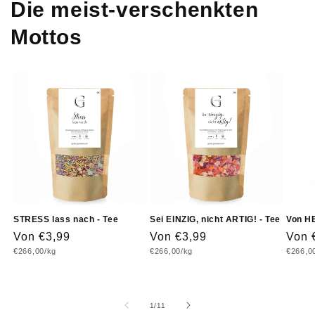
Die meist-verschenkten
Mottos
STRESS lass nach - Tee
Sei EINZIG, nicht ARTIG! - Tee
Von H
Normaler
Von €3,99
Normaler
Von €3,99
Norm
Von 
Grundpreis
Grundpreis
Grundp
€266,00/kg
€266,00/kg
€266,0
Preis
Preis
Prei
von
1
/
11