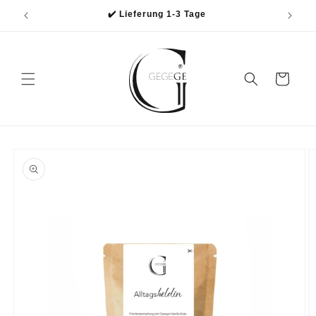
Direkt
✔️ Lieferung 1-3 Tage
zum
Inhalt
Warenkorb
oduktinformationen
ringen