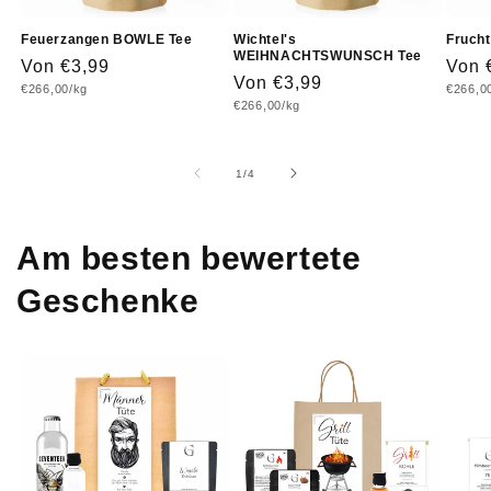
Feuerzangen BOWLE Tee
Wichtel's
Fruch
WEIHNACHTSWUNSCH Tee
Normaler
Von €3,99
Norm
Von 
Normaler
Von €3,99
Grundpreis
Grundp
€266,00/kg
€266,0
Preis
Prei
Grundpreis
€266,00/kg
Preis
von
1
/
4
Am besten bewertete
Geschenke