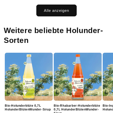
Alle anzeigen
Weitere beliebte Holunder-
Sorten
Bio-Holunderblüte 0,7L
Bio-Rhabarber-Holunderblüte
Bio-In
HolunderBlütenWunder-Sirup
0,7L HolunderBlütenWunder-
Holun