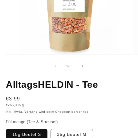
Medien
M
1
2
in
in
von
1
/
3
Modal
M
öffnen
ö
AlltagsHELDIN - Tee
Normaler
€3,99
Grundpreis
€266,00/kg
Preis
inkl. MwSt.
Versand
wird beim Checkout berechnet
Füllmenge (Tee & Streusel)
15g Beutel S
35g Beutel M