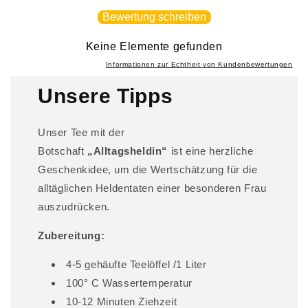
p
Bewertung schreiben
b
a
Keine Elemente gefunden
r
Informationen zur Echtheit von Kundenbewertungen
e
Unsere Tipps
r
I
Unser Tee mit der
n
Botschaft
„Alltagsheldin“
ist eine herzliche
h
Geschenkidee, um die Wertschätzung für die
a
l
alltäglichen Heldentaten einer besonderen Frau
t
auszudrücken.
Zubereitung:
4-5 gehäufte Teelöffel /1 Liter
100° C Wassertemperatur
10-12 Minuten Ziehzeit