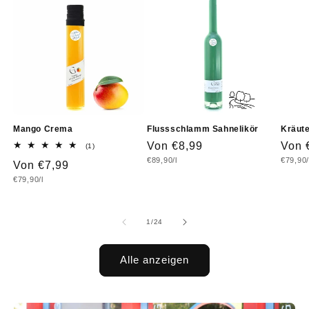
Mango Crema
Flussschlamm Sahnelikör
Kräute
Normaler
Von €8,99
Norm
Von 
1
(1)
Bewertungen
Grundpreis
Grundp
€89,90/l
€79,90/
Preis
Prei
Normaler
Von €7,99
insgesamt
Grundpreis
€79,90/l
Preis
von
1
/
24
Alle anzeigen