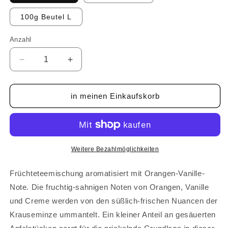
100g Beutel L
Anzahl
Anzahl
Verringere
Erhöhe
die
die
Menge
Menge
für
für
in meinen Einkaufskorb
AlltagsHELDIN
AlltagsHELDIN
-
-
Tee
Tee
Weitere Bezahlmöglichkeiten
Früchteteemischung aromatisiert mit Orangen-Vanille-
Note. Die fruchtig-sahnigen Noten von Orangen, Vanille
und Creme werden von den süßlich-frischen Nuancen der
Krauseminze ummantelt. Ein kleiner Anteil an gesäuerten