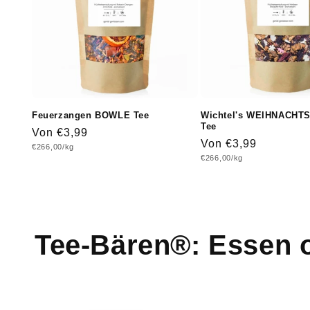
Feuerzangen BOWLE Tee
Wichtel's WEIHNACH
Tee
Normaler
Von €3,99
Normaler
Von €3,99
Grundpreis
€266,00/kg
Preis
Grundpreis
€266,00/kg
Preis
Tee-Bären®: Essen o