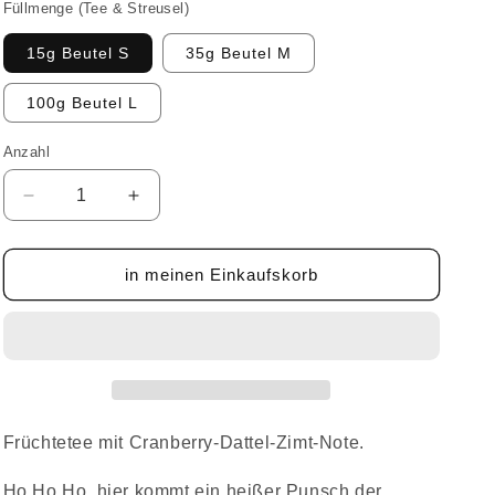
Füllmenge (Tee & Streusel)
15g Beutel S
35g Beutel M
100g Beutel L
Anzahl
Anzahl
Verringere
Erhöhe
die
die
Menge
Menge
für
für
in meinen Einkaufskorb
HO
HO
HO
HO
HOT
HOT
Cranberry
Cranberry
Tee
Tee
Früchtetee mit Cranberry-Dattel-Zimt-Note.
Ho Ho Ho, hier kommt ein heißer Punsch der