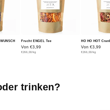
TSWUNSCH
Frucht ENGEL Tee
HO HO HOT Cranb
Normaler
Von €3,99
Normaler
Von €3,99
Grundpreis
Grundpreis
€266,00/kg
€266,00/kg
Preis
Preis
der trinken?