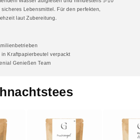
hendem Wasser aufgießen und mindestens 5-10
 sicheres Lebensmittel. Für den perfekten,
hzeit laut Zubereitung.
amilienbetrieben
 in Kraftpapierbeutel verpackt
 Genial Genießen Team
ihnachtstees