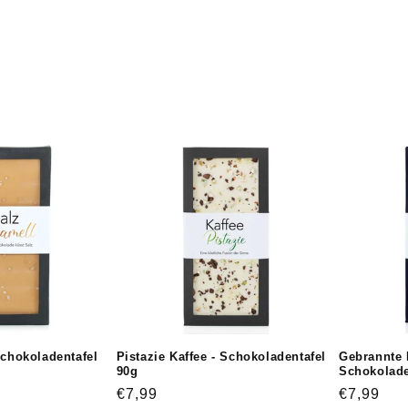
Schokoladentafel
Pistazie Kaffee - Schokoladentafel
Gebrannte 
90g
Schokolade
Normaler
€7,99
Normaler
€7,99