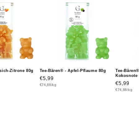
sich-Zitrone 80g
Tee-Bären® - Apfel-Pflaume 80g
Tee-Bären® 
Kokosnote
Normaler
€5,99
Normaler
€5,99
Grundpreis
€74,88/kg
Preis
Grundpreis
€74,88/kg
Preis