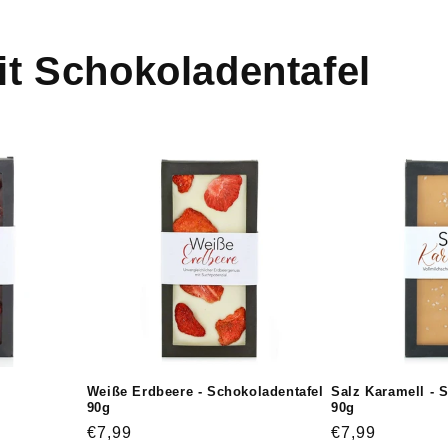
it Schokoladentafel
Weiße Erdbeere - Schokoladentafel
Salz Karamell - 
90g
90g
Normaler
€7,99
Normaler
€7,99