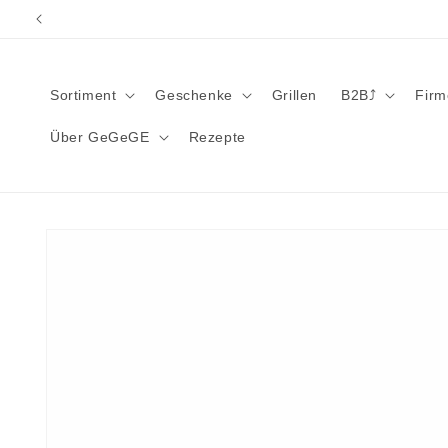
Direkt
zum
Inhalt
Sortiment
Geschenke
Grillen
B2B⤴︎
Fir
Über GeGeGE
Rezepte
Zu
Produktinformationen
springen