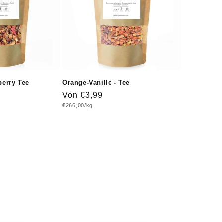
erry Tee
Orange-Vanille - Tee
Normaler
Von €3,99
Grundpreis
€266,00/kg
Preis