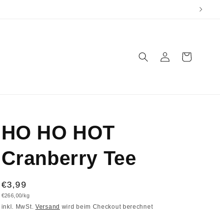
Einloggen
Warenkorb
HO HO HOT
Cranberry Tee
Normaler
€3,99
Grundpreis
€266,00/kg
Preis
inkl. MwSt.
Versand
wird beim Checkout berechnet