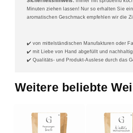
Sicherheitshinweis:
Immer mit sprudelnd koc
a
Minuten ziehen lassen! Nur so erhalten Sie ein
l
aromatischen Geschmack empfehlen wir die Zie
t
✔️ von mittelständischen Manufakturen oder F
✔️ mit Liebe von Hand abgefüllt und nachhaltig
✔️ Qualitäts- und Produkt-Auslese durch das
Weitere beliebte We