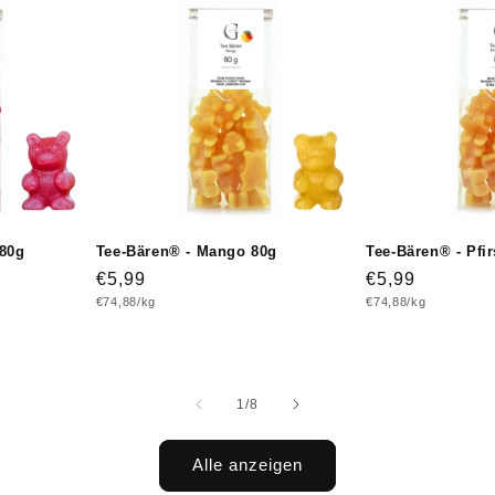
 80g
Tee-Bären® - Mango 80g
Tee-Bären® - Pfir
Normaler
€5,99
Normaler
€5,99
Grundpreis
Grundpreis
€74,88/kg
€74,88/kg
Preis
Preis
von
1
/
8
Alle anzeigen