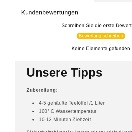
i
n
Kundenbewertungen
k
Schreiben Sie die erste Bewer
l
Bewertung schreiben
a
p
Keine Elemente gefunden
p
b
Unsere Tipps
a
r
Zubereitung:
e
r
4-5 gehäufte Teelöffel /1 Liter
I
100° C Wassertemperatur
n
10-12 Minuten Ziehzeit
h