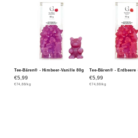
Tee-Bären® - Himbeer-Vanille 80g
Tee-Bären® - Erdbeere
Normaler
€5,99
Normaler
€5,99
Grundpreis
Grundpreis
€74,88/kg
€74,88/kg
Preis
Preis