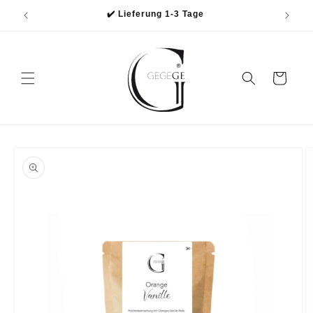
Direkt
✔️ Lieferung 1-3 Tage
zum
Inhalt
Warenkorb
oduktinformationen
ringen