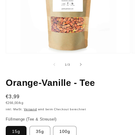
Medien
M
1
2
in
in
von
1
/
3
Modal
M
öffnen
ö
Orange-Vanille - Tee
Normaler
€3,99
Grundpreis
€266,00/kg
Preis
inkl. MwSt.
Versand
wird beim Checkout berechnet
Füllmenge (Tee & Streusel)
15g
35g
100g