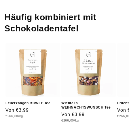
Häufig kombiniert mit
Schokoladentafel
Feuerzangen BOWLE Tee
Wichtel's
Fruch
WEIHNACHTSWUNSCH Tee
Normaler
Von €3,99
Norm
Von 
Normaler
Von €3,99
Grundpreis
Grundp
€266,00/kg
€266,0
Preis
Prei
Grundpreis
€266,00/kg
Preis