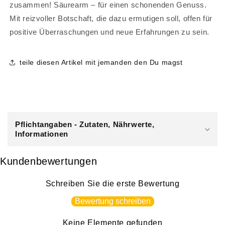
zusammen! Säurearm – für einen schonenden Genuss.
Mit reizvoller Botschaft, die dazu ermutigen soll, offen für
positive Überraschungen und neue Erfahrungen zu sein.
teile diesen Artikel mit jemanden den Du magst
E
i
Pflichtangaben - Zutaten, Nährwerte,
n
Informationen
k
l
Kundenbewertungen
a
p
Schreiben Sie die erste Bewertung
p
Bewertung schreiben
b
a
Keine Elemente gefunden