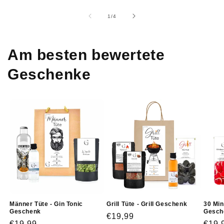
von
1
/
4
Am besten bewertete
Geschenke
Männer Tüte - Gin Tonic
Grill Tüte - Grill Geschenk
30 Min
Geschenk
Gesch
Normaler
€19,99
Normaler
€19,99
Norm
€19,