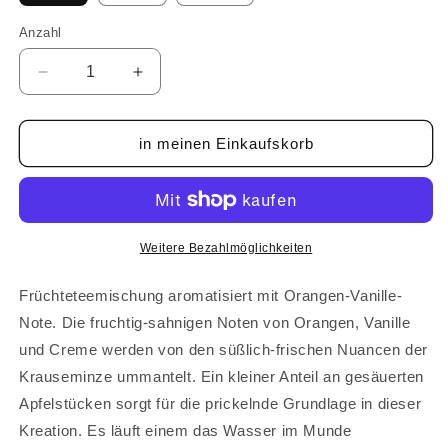
Anzahl
Anzahl
Verringere
Erhöhe
die
die
Menge
Menge
für
für
in meinen Einkaufskorb
Orange-
Orange-
Vanille
Vanille
-
-
Tee
Tee
Weitere Bezahlmöglichkeiten
Früchteteemischung aromatisiert mit Orangen-Vanille-
Note. Die fruchtig-sahnigen Noten von Orangen, Vanille
und Creme werden von den süßlich-frischen Nuancen der
Krauseminze ummantelt. Ein kleiner Anteil an gesäuerten
Apfelstücken sorgt für die prickelnde Grundlage in dieser
Kreation. Es läuft einem das Wasser im Munde