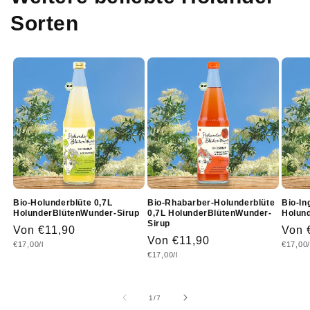
Sorten
Bio-Holunderblüte 0,7L
Bio-Rhabarber-Holunderblüte
Bio-In
HolunderBlütenWunder-Sirup
0,7L HolunderBlütenWunder-
Holun
Sirup
Normaler
Von €11,90
Norm
Von 
Normaler
Von €11,90
Grundpreis
Grundp
€17,00/l
€17,00/
Preis
Prei
Grundpreis
€17,00/l
Preis
von
1
/
7