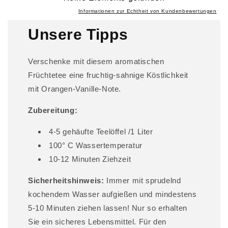
r
Informationen zur Echtheit von Kundenbewertungen
e
Unsere Tipps
r
I
Verschenke mit diesem aromatischen
n
Früchtetee eine fruchtig-sahnige Köstlichkeit
h
mit Orangen-Vanille-Note.
a
l
Zubereitung:
t
4-5 gehäufte Teelöffel /1 Liter
100° C Wassertemperatur
10-12 Minuten Ziehzeit
Sicherheitshinweis:
Immer mit sprudelnd
kochendem Wasser aufgießen und mindestens
5-10 Minuten ziehen lassen! Nur so erhalten
Sie ein sicheres Lebensmittel. Für den