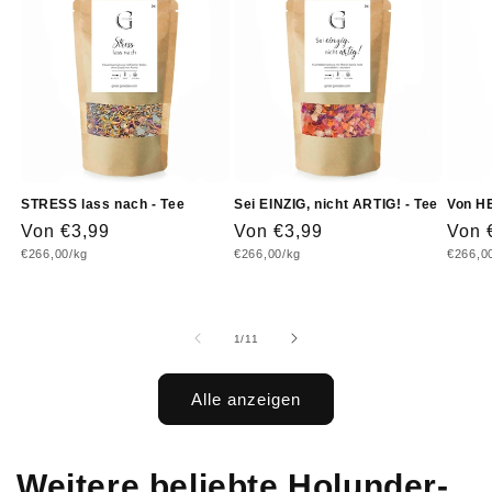
STRESS lass nach - Tee
Sei EINZIG, nicht ARTIG! - Tee
Von H
Normaler
Von €3,99
Normaler
Von €3,99
Norm
Von 
Grundpreis
Grundpreis
Grundp
€266,00/kg
€266,00/kg
€266,0
Preis
Preis
Prei
von
1
/
11
Alle anzeigen
Weitere beliebte Holunder-