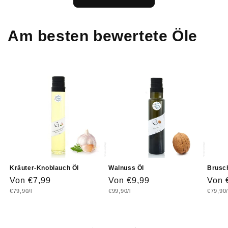
Am besten bewertete Öle
Kräuter-Knoblauch Öl
Walnuss Öl
Brusch
Normaler
Von €7,99
Normaler
Von €9,99
Norm
Von 
Grundpreis
Grundpreis
Grundp
€79,90/l
€99,90/l
€79,90/
Preis
Preis
Prei