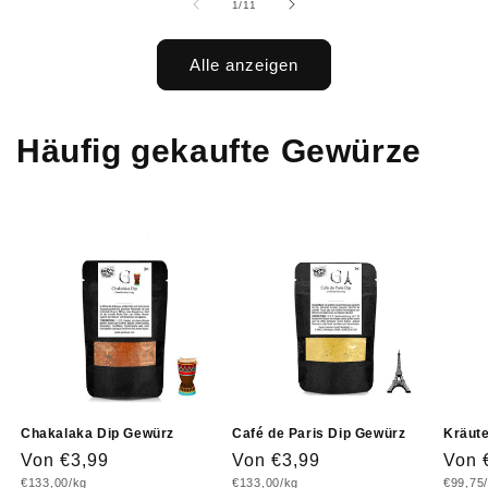
von
1
/
11
Alle anzeigen
Häufig gekaufte Gewürze
Chakalaka Dip Gewürz
Café de Paris Dip Gewürz
Kräute
Normaler
Von €3,99
Normaler
Von €3,99
Norm
Von 
Grundpreis
Grundpreis
Grundp
€133,00/kg
€133,00/kg
€99,75
Preis
Preis
Prei