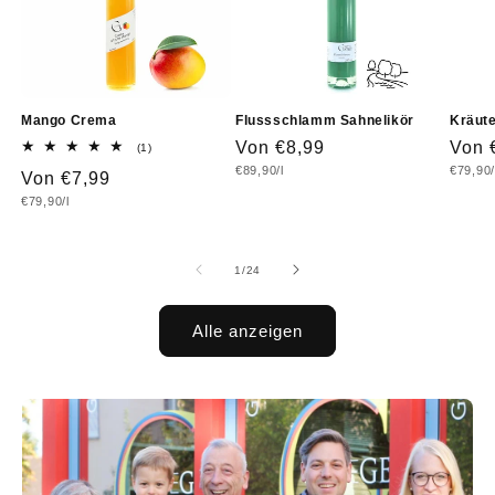
Mango Crema
Flussschlamm Sahnelikör
Kräute
Normaler
Von €8,99
Norm
Von 
1
(1)
Bewertungen
Grundpreis
Grundp
€89,90/l
€79,90/
Preis
Prei
Normaler
Von €7,99
insgesamt
Grundpreis
€79,90/l
Preis
von
1
/
24
Alle anzeigen