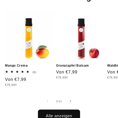
Mango Crema
Granatapfel Balsam
Waldh
Normaler
Von €7,99
Norm
Von 
1
(1)
Bewertungen
Grundpreis
Grundp
€79,90/l
€79,90/
Preis
Prei
Normaler
Von €7,99
insgesamt
Grundpreis
€79,90/l
Preis
von
1
/
11
Alle anzeigen