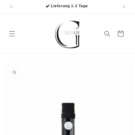
Direkt
✔️ Lieferung 1-3 Tage
zum
Inhalt
Warenkorb
oduktinformationen
ringen