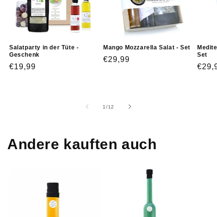
Salatparty in der Tüte -
Mango Mozzarella Salat - Set
Medite
Geschenk
Set
Normaler
€29,99
Normaler
€19,99
Norm
€29,
Preis
Preis
Prei
von
1
/
12
Andere kauften auch