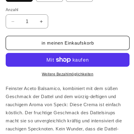
Anzahl
Anzahl
Verringere
Erhöhe
die
die
Menge
Menge
für
für
in meinen Einkaufskorb
Dattel
Dattel
Speck
Speck
Crema
Crema
Weitere Bezahlmöglichkeiten
Feinster Aceto Balsamico, kombiniert mit dem süßen
Geschmack der Dattel und dem würzig-deftigen und
rauchigem Aroma von Speck: Diese Crema ist einfach
köstlich. Der fruchtige Geschmack des Dattelsirups
macht sie so unvergleichlich kräftig und intensiviert die
rauchigen Specknoten. Kein Wunder, dass die Dattel-