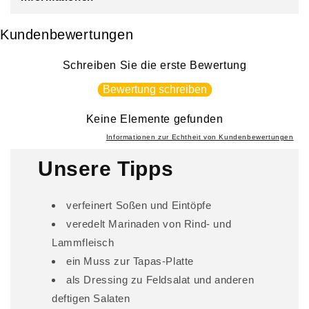
k
l
Kundenbewertungen
a
p
Schreiben Sie die erste Bewertung
p
Bewertung schreiben
b
a
Keine Elemente gefunden
r
Informationen zur Echtheit von Kundenbewertungen
e
Unsere Tipps
r
I
verfeinert Soßen und Eintöpfe
n
veredelt Marinaden von Rind- und
h
Lammfleisch
a
l
ein Muss zur Tapas-Platte
t
als Dressing zu Feldsalat und anderen
deftigen Salaten