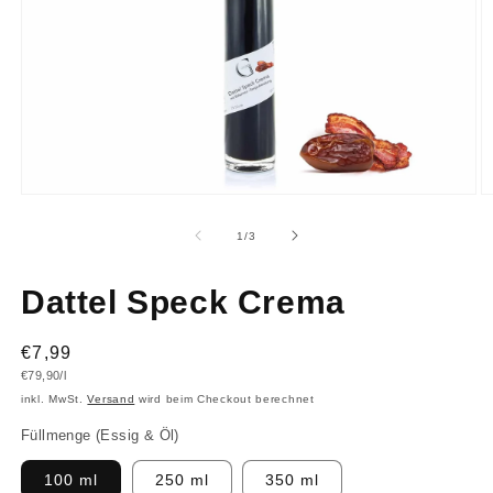
Medien
M
1
2
in
in
von
1
/
3
Modal
M
öffnen
ö
Dattel Speck Crema
Normaler
€7,99
Grundpreis
€79,90/l
Preis
inkl. MwSt.
Versand
wird beim Checkout berechnet
Füllmenge (Essig & Öl)
100 ml
250 ml
350 ml