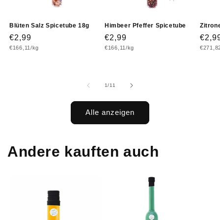
Blüten Salz Spicetube 18g
Himbeer Pfeffer Spicetube
Zitron
Normaler
€2,99
Normaler
€2,99
Norm
€2,9
Grundpreis
Grundpreis
Grundp
€166,11/kg
€166,11/kg
€271,8
Preis
Preis
Prei
von
1
/
11
Alle anzeigen
Andere kauften auch