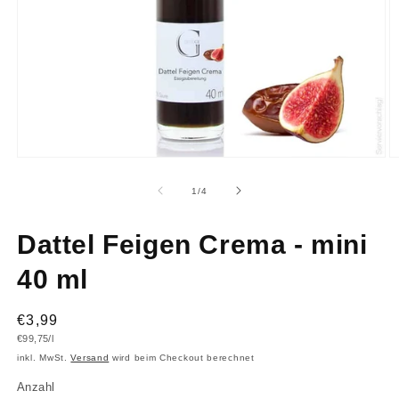
Medien
M
1
2
in
in
von
1
/
4
Modal
M
öffnen
ö
Dattel Feigen Crema - mini
40 ml
Normaler
€3,99
Grundpreis
€99,75/l
Preis
inkl. MwSt.
Versand
wird beim Checkout berechnet
Anzahl
Anzahl