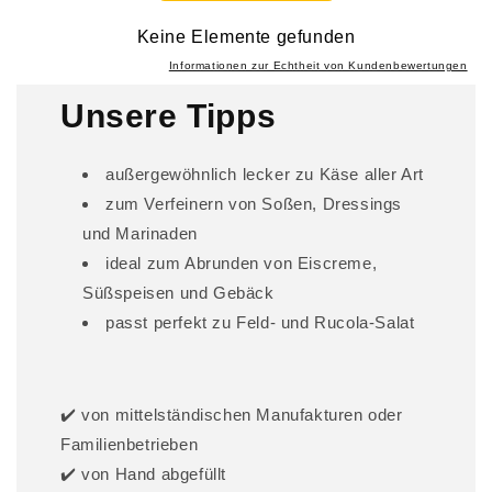
b
a
Keine Elemente gefunden
r
Informationen zur Echtheit von Kundenbewertungen
e
Unsere Tipps
r
I
außergewöhnlich lecker zu Käse aller Art
n
zum Verfeinern von Soßen, Dressings
h
und Marinaden
a
l
ideal zum Abrunden von Eiscreme,
t
Süßspeisen und Gebäck
passt perfekt zu Feld- und Rucola-Salat
✔️ von mittelständischen Manufakturen oder
Familienbetrieben
✔️ von Hand abgefüllt