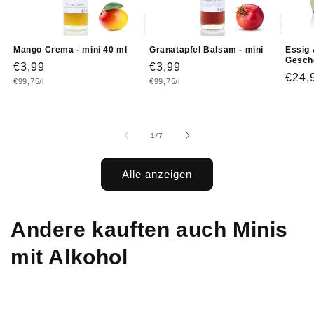
Mango Crema - mini 40 ml
Granatapfel Balsam - mini
Essig 
Gesch
Normaler
€3,99
Normaler
€3,99
Norm
€24,
Grundpreis
Grundpreis
€99,75/l
€99,75/l
Preis
Preis
Prei
von
1
/
7
Alle anzeigen
Andere kauften auch Minis
mit Alkohol