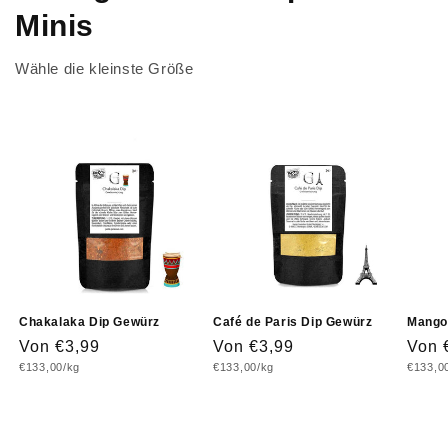
Minis
Wähle die kleinste Größe
Chakalaka Dip Gewürz
Café de Paris Dip Gewürz
Mango-
Normaler
Von €3,99
Normaler
Von €3,99
Norm
Von 
Grundpreis
Grundpreis
Grundp
€133,00/kg
€133,00/kg
€133,0
Preis
Preis
Prei