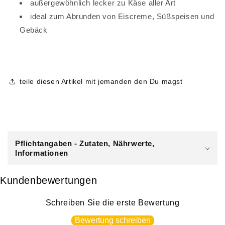
außergewöhnlich lecker zu Käse aller Art
ideal zum Abrunden von Eiscreme, Süßspeisen und
Gebäck
teile diesen Artikel mit jemanden den Du magst
E
i
Pflichtangaben - Zutaten, Nährwerte,
n
Informationen
k
l
Kundenbewertungen
a
p
Schreiben Sie die erste Bewertung
p
Bewertung schreiben