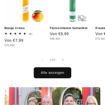
Mango Crema
Flussschlamm Sahnelikör
Kräute
Normaler
Von €8,99
Norm
Von 
1
(1)
Bewertungen
Grundpreis
Grundp
€89,90/l
€79,90/
Preis
Prei
Normaler
Von €7,99
insgesamt
Grundpreis
€79,90/l
Preis
von
1
/
24
Alle anzeigen