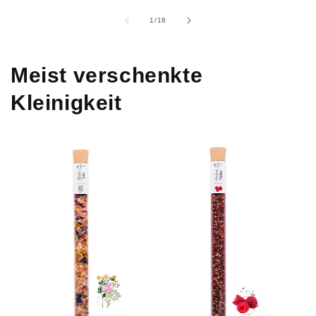
von
1
/
18
Meist verschenkte
Kleinigkeit