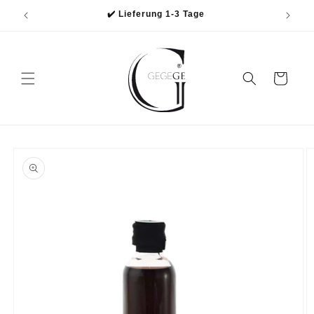
Direkt
✔️ Lieferung 1-3 Tage
zum
Inhalt
Warenkorb
oduktinformationen
ringen