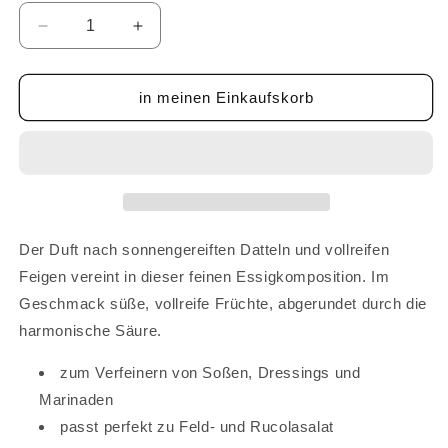
Verringere
Erhöhe
die
die
Menge
Menge
für
für
in meinen Einkaufskorb
Dattel
Dattel
Feigen
Feigen
Crema
Crema
-
-
mini
mini
40
40
ml
ml
Der Duft nach sonnengereiften Datteln und vollreifen
Feigen vereint in dieser feinen Essigkomposition. Im
Geschmack süße, vollreife Früchte, abgerundet durch die
harmonische Säure.
zum Verfeinern von Soßen, Dressings und
Marinaden
passt perfekt zu Feld- und Rucolasalat