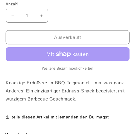
Anzahl
Anzahl
Verringere
Erhöhe
die
die
Menge
Menge
für
für
Ausverkauft
BBQ
BBQ
Erdnüsse
Erdnüsse
im
im
Teigmantel
Teigmantel
150g
150g
Weitere Bezahlmöglichkeiten
Knackige Erdnüsse im BBQ-Teigmantel – mal was ganz
Anderes! Ein einzigartiger Erdnuss-Snack begeistert mit
würzigem Barbecue Geschmack.
teile diesen Artikel mit jemanden den Du magst