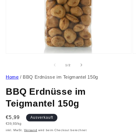
Medien
M
1
2
in
in
von
1
/
2
Modal
M
öffnen
ö
Home
/
BBQ Erdnüsse im Teigmantel 150g
BBQ Erdnüsse im
Teigmantel 150g
Normaler
€5,99
Ausverkauft
Grundpreis
€39,93/kg
Preis
inkl. MwSt.
Versand
wird beim Checkout berechnet