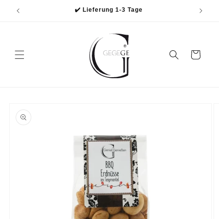
Direkt
✔️ Lieferung 1-3 Tage
zum
Inhalt
Warenkorb
oduktinformationen
ringen