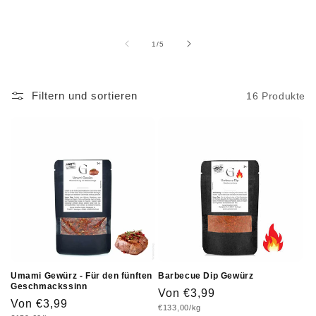
von
1
/
5
Filtern und sortieren
16 Produkte
Umami Gewürz - Für den fünften
Barbecue Dip Gewürz
Geschmackssinn
Normaler
Von €3,99
Normaler
Von €3,99
Grundpreis
€133,00/kg
Preis