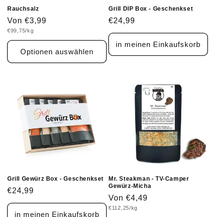
Rauchsalz
Grill DIP Box - Geschenkset
Normaler
Von €3,99
Normaler
€24,99
Grundpreis
€99,75/kg
Preis
Preis
in meinen Einkaufskorb
Optionen auswählen
Grill Gewürz Box - Geschenkset
Mr. Steakman - TV-Camper
Gewürz-Micha
Normaler
€24,99
Normaler
Von €4,49
Preis
Grundpreis
€112,25/kg
Preis
in meinen Einkaufskorb