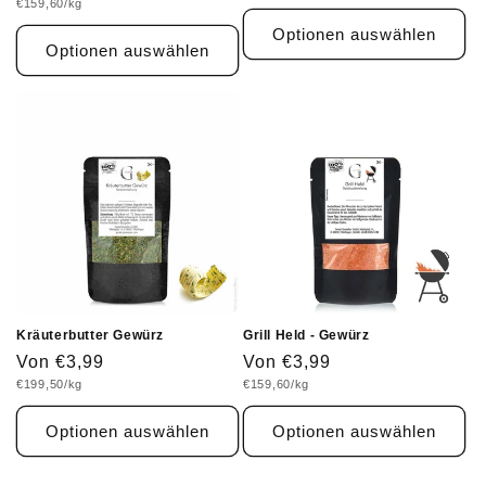
Grundpreis
€159,60/kg
Preis
Optionen auswählen
Optionen auswählen
Kräuterbutter Gewürz
Grill Held - Gewürz
Normaler
Von €3,99
Normaler
Von €3,99
Grundpreis
Grundpreis
€199,50/kg
€159,60/kg
Preis
Preis
Optionen auswählen
Optionen auswählen