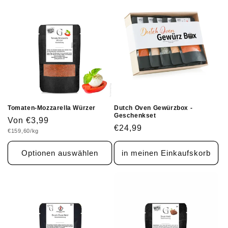
Tomaten-Mozzarella Würzer
Dutch Oven Gewürzbox -
Geschenkset
Normaler
Von €3,99
Normaler
€24,99
Grundpreis
€159,60/kg
Preis
Preis
Optionen auswählen
in meinen Einkaufskorb