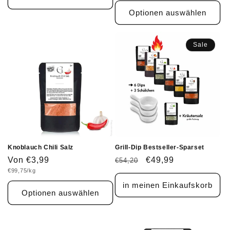
Optionen auswählen
Sale
Knoblauch Chili Salz
Grill-Dip Bestseller-Sparset
Normaler
Von €3,99
Normaler
Verkaufspreis
€49,99
€54,20
Grundpreis
€99,75/kg
Preis
Preis
in meinen Einkaufskorb
Optionen auswählen