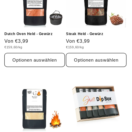
Dutch Oven Held - Gewürz
Steak Held - Gewürz
Normaler
Von €3,99
Normaler
Von €3,99
Grundpreis
Grundpreis
€159,60/kg
€159,60/kg
Preis
Preis
Optionen auswählen
Optionen auswählen