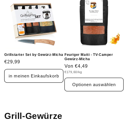
Grillstarter Set by Gewürz-Micha
Feuriger Matti - TV-Camper
Gewürz-Micha
Normaler
€29,99
Normaler
Von €4,49
Preis
Grundpreis
€179,60/kg
Preis
in meinen Einkaufskorb
Optionen auswählen
K
Grill-Gewürze
a