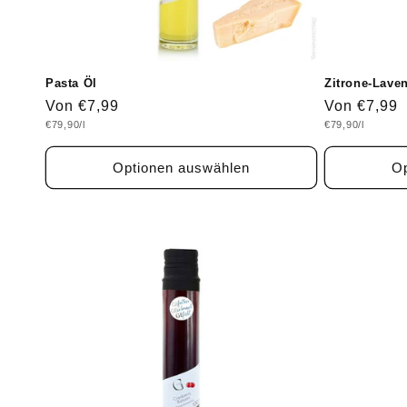
Pasta Öl
Zitrone-Lave
Normaler
Von €7,99
Normaler
Von €7,99
Grundpreis
Grundpreis
€79,90/l
€79,90/l
Preis
Preis
Optionen auswählen
Op