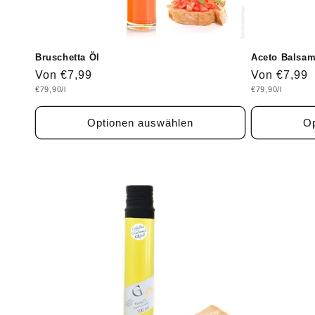
Bruschetta Öl
Aceto Balsam
Normaler
Von €7,99
Normaler
Von €7,99
Grundpreis
Grundpreis
€79,90/l
€79,90/l
Preis
Preis
Optionen auswählen
Op