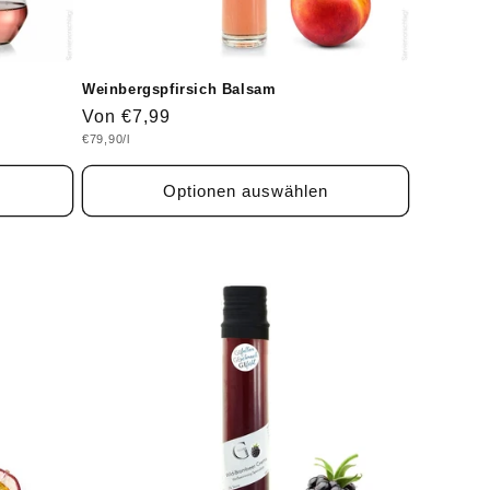
Weinbergspfirsich Balsam
Normaler
Von €7,99
Grundpreis
€79,90/l
Preis
Optionen auswählen