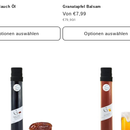
lauch Öl
Granatapfel Balsam
Normaler
Von €7,99
Grundpreis
€79,90/l
Preis
tionen auswählen
Optionen auswählen