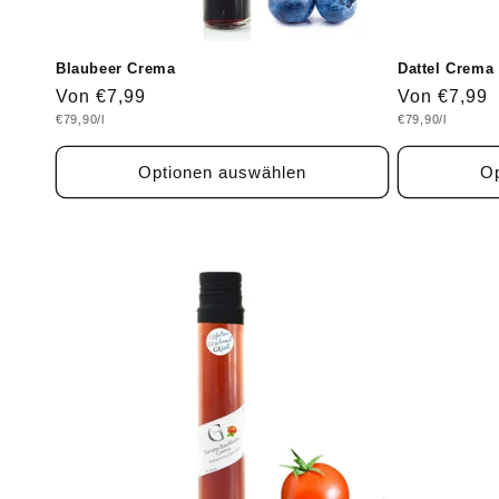
Blaubeer Crema
Dattel Crema
Normaler
Von €7,99
Normaler
Von €7,99
Grundpreis
Grundpreis
€79,90/l
€79,90/l
Preis
Preis
Optionen auswählen
Op