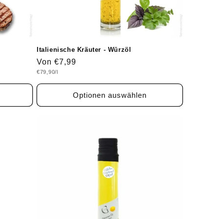
Italienische Kräuter - Würzöl
Normaler
Von €7,99
Grundpreis
€79,90/l
Preis
Optionen auswählen