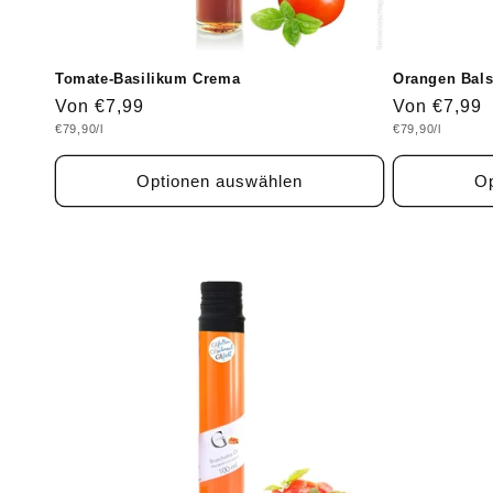
Tomate-Basilikum Crema
Orangen Bal
Normaler
Von €7,99
Normaler
Von €7,99
Grundpreis
Grundpreis
€79,90/l
€79,90/l
Preis
Preis
Optionen auswählen
Op