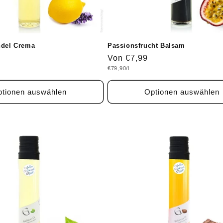
ndel Crema
Passionsfrucht Balsam
Normaler
Von €7,99
Grundpreis
€79,90/l
Preis
tionen auswählen
Optionen auswählen