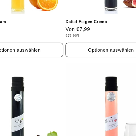
sam
Dattel Feigen Crema
Normaler
Von €7,99
Grundpreis
€79,90/l
Preis
tionen auswählen
Optionen auswählen