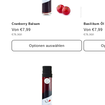
Cranberry Balsam
Basilikum Öl
Normaler
Von €7,99
Normaler
Von €7,99
Grundpreis
Grundpreis
€79,90/l
€79,90/l
Preis
Preis
Optionen auswählen
Op