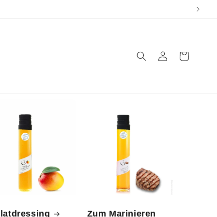
Einloggen
Warenkorb
latdressing
Zum Marinieren