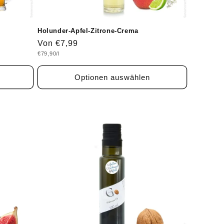
Holunder-Apfel-Zitrone-Crema
Normaler
Von €7,99
Grundpreis
€79,90/l
Preis
Optionen auswählen