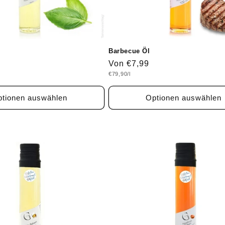
Barbecue Öl
Normaler
Von €7,99
Grundpreis
€79,90/l
Preis
tionen auswählen
Optionen auswählen