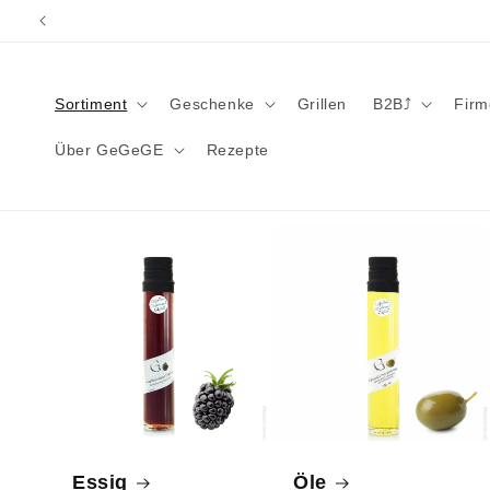
Direkt
zum
Inhalt
Sortiment
Geschenke
Grillen
B2B⤴︎
Fir
Über GeGeGE
Rezepte
Essig
Öle