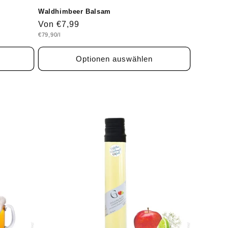
Waldhimbeer Balsam
Normaler
Von €7,99
Grundpreis
€79,90/l
Preis
Optionen auswählen