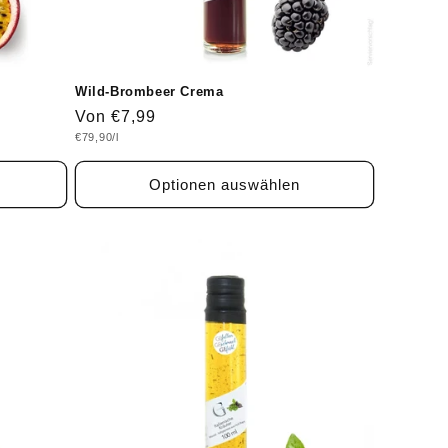
Wild-Brombeer Crema
Normaler
Von €7,99
Grundpreis
€79,90/l
Preis
Optionen auswählen