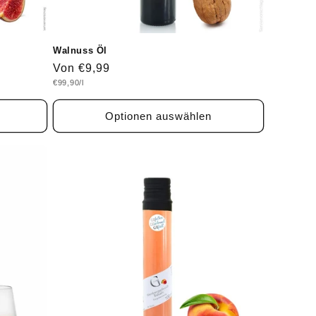
Walnuss Öl
Normaler
Von €9,99
Grundpreis
€99,90/l
Preis
Optionen auswählen