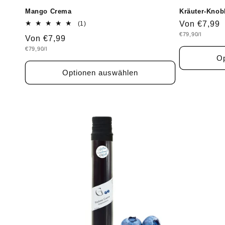
Mango Crema
Kräuter-Knob
1
Normaler
Von €7,99
(1)
Bewertungen
Grundpreis
€79,90/l
Preis
Normaler
Von €7,99
insgesamt
Grundpreis
€79,90/l
Preis
Op
Optionen auswählen