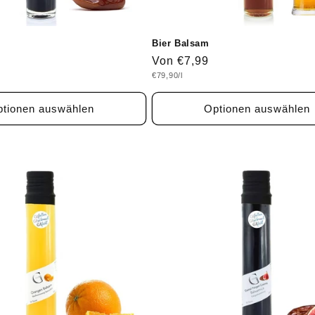
Bier Balsam
Normaler
Von €7,99
Grundpreis
€79,90/l
Preis
tionen auswählen
Optionen auswählen