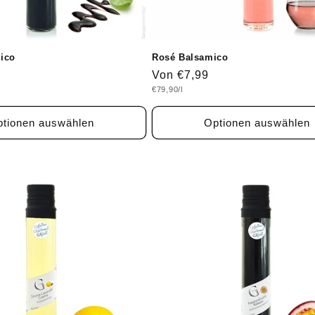
ico
Rosé Balsamico
Normaler
Von €7,99
Grundpreis
€79,90/l
Preis
tionen auswählen
Optionen auswählen