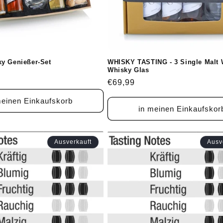
y Genießer-Set
WHISKY TASTING - 3 Single Malt 
Whisky Glas
Normaler
€69,99
Preis
meinen Einkaufskorb
in meinen Einkaufskor
Ausverkauft
Ausv