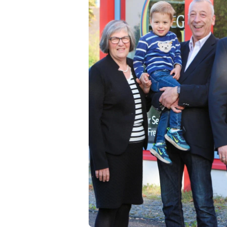
eßen?
llt
wird
ühle