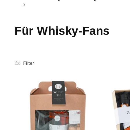
K
Für Whisky-Fans
a
t
Filter
e
g
o
r