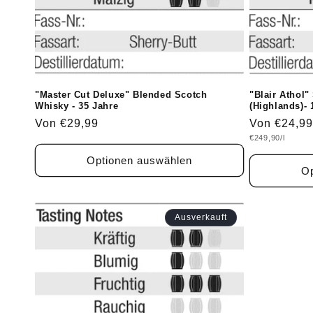
"Master Cut Deluxe" Blended Scotch
"Blair Athol"
Whisky - 35 Jahre
(Highlands)- 
Normaler
Von €29,99
Normaler
Von €24,99
Grundpreis
€249,90/l
Preis
Preis
Optionen auswählen
Op
Ausverkauft