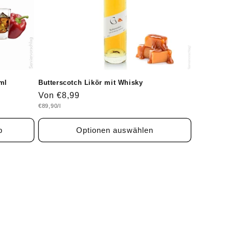
ml
Butterscotch Likör mit Whisky
Normaler
Von €8,99
Grundpreis
€89,90/l
Preis
b
Optionen auswählen