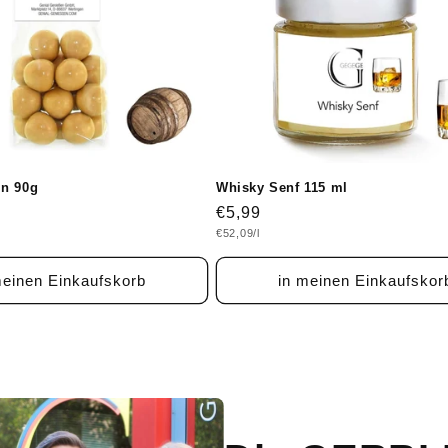
ln 90g
Whisky Senf 115 ml
Normaler
€5,99
Grundpreis
€52,09/l
Preis
meinen Einkaufskorb
in meinen Einkaufskor