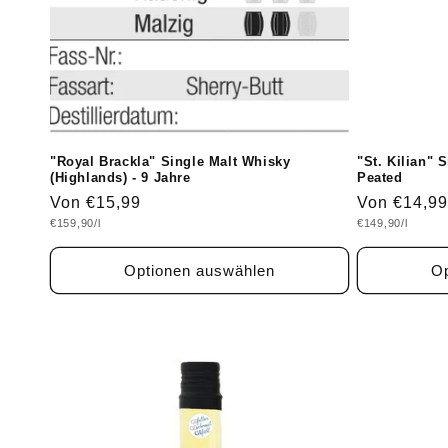
"Royal Brackla" Single Malt Whisky
"St. Kilian" 
(Highlands) - 9 Jahre
Peated
Normaler
Von €15,99
Normaler
Von €14,99
Grundpreis
Grundpreis
€159,90/l
€149,90/l
Preis
Preis
Optionen auswählen
Op