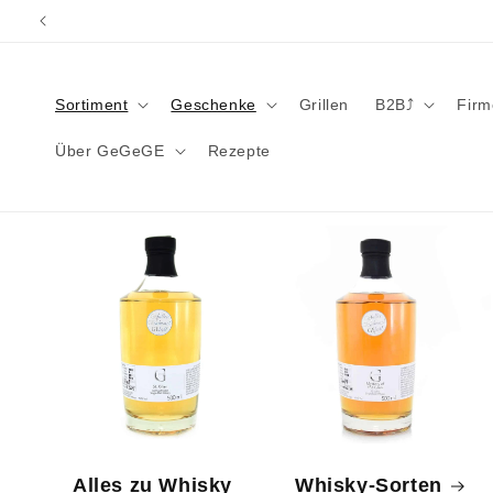
Direkt
zum
Inhalt
Sortiment
Geschenke
Grillen
B2B⤴︎
Fir
Über GeGeGE
Rezepte
Alles zu Whisky
Whisky-Sorten