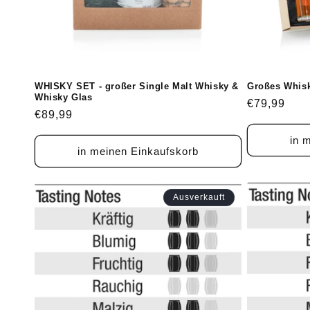
i
e
:
WHISKY SET - großer Single Malt Whisky &
Großes Whisk
Whisky Glas
Normaler
€79,99
Normaler
€89,99
Preis
Preis
in 
in meinen Einkaufskorb
Ausverkauft