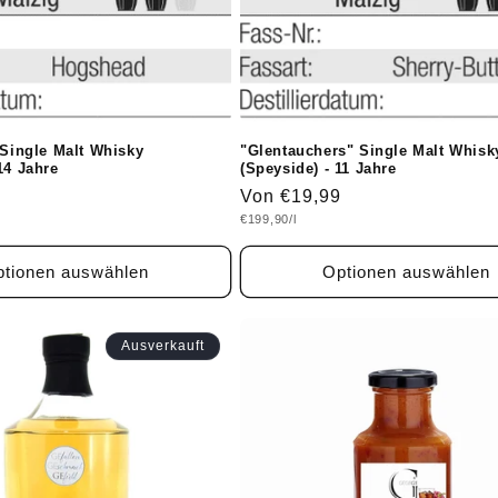
 Single Malt Whisky
"Glentauchers" Single Malt Whisk
14 Jahre
(Speyside) - 11 Jahre
Normaler
Von €19,99
Grundpreis
€199,90/l
Preis
tionen auswählen
Optionen auswählen
Ausverkauft