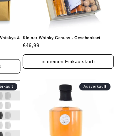
Whiskys &
Kleiner Whisky Genuss - Geschenkset
Normaler
€49,99
Preis
in meinen Einkaufskorb
b
erkauft
Ausverkauft