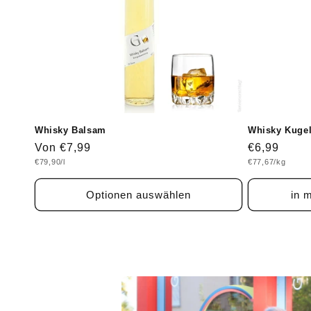
Whisky Balsam
Whisky Kuge
Normaler
Von €7,99
Normaler
€6,99
Grundpreis
Grundpreis
€79,90/l
€77,67/kg
Preis
Preis
Optionen auswählen
in 