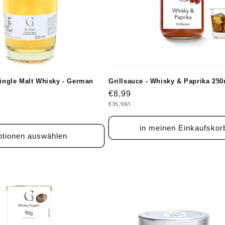
Single Malt Whisky - German
Grillsauce - Whisky & Paprika 250
Normaler
€8,99
Grundpreis
€35,96/l
Preis
in meinen Einkaufskor
tionen auswählen