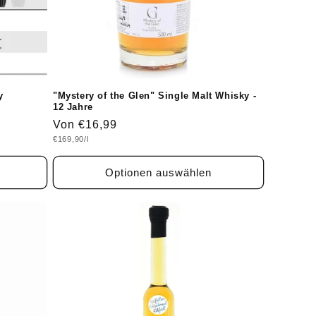
y
"Mystery of the Glen" Single Malt Whisky -
12 Jahre
Normaler
Von €16,99
Grundpreis
€169,90/l
Preis
Optionen auswählen