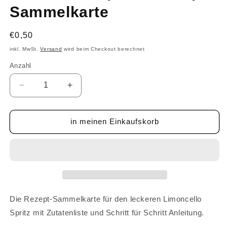
Sammelkarte
Normaler
€0,50
Preis
inkl. MwSt.
Versand
wird beim Checkout berechnet
Anzahl
Anzahl
Verringere
Erhöhe
die
die
Menge
Menge
für
für
in meinen Einkaufskorb
Limoncello
Limoncello
Spritz
Spritz
-
-
Rezept-
Rezept-
Sammelkarte
Sammelkarte
Die Rezept-Sammelkarte für den leckeren Limoncello
Spritz mit Zutatenliste und Schritt für Schritt Anleitung.