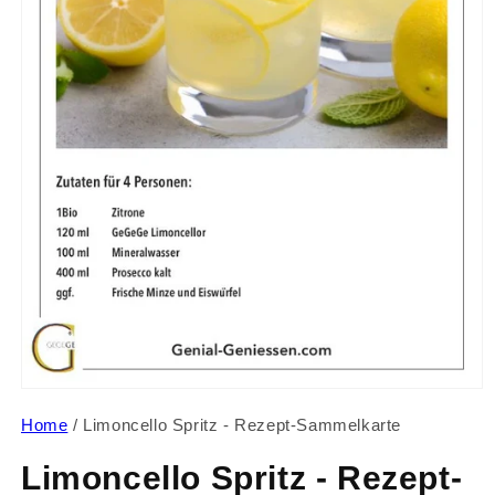
Medien
1
Home
/
Limoncello Spritz - Rezept-Sammelkarte
in
Modal
öffnen
Limoncello Spritz - Rezept-