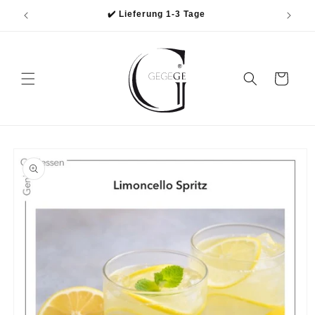
Direkt
✔️ Lieferung 1-3 Tage
zum
Inhalt
Warenkorb
oduktinformationen
ringen