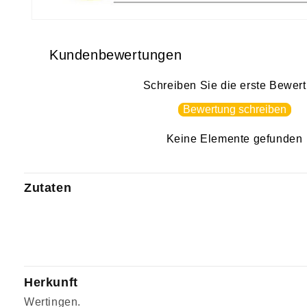
Medien
1
in
Kundenbewertungen
Modal
öffnen
Schreiben Sie die erste Bewer
Bewertung schreiben
Keine Elemente gefunden
Zutaten
Herkunft
Wertingen.