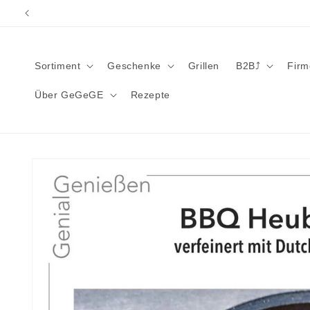
Direkt
zum
Inhalt
Sortiment
Geschenke
Grillen
B2B⤴︎
Fir
Über GeGeGE
Rezepte
Zu
Produktinformationen
springen