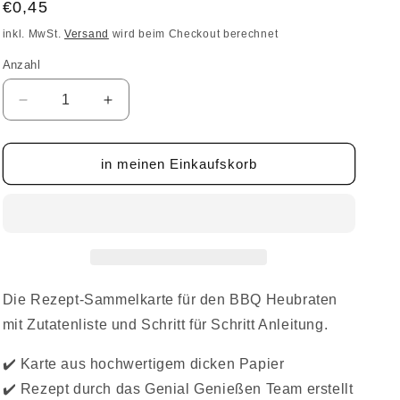
Normaler
€0,45
Preis
inkl. MwSt.
Versand
wird beim Checkout berechnet
Anzahl
Anzahl
Verringere
Erhöhe
die
die
Menge
Menge
für
für
in meinen Einkaufskorb
BBQ
BBQ
Heubraten
Heubraten
-
-
Rezept-
Rezept-
Sammelkarte
Sammelkarte
Die Rezept-Sammelkarte für den BBQ Heubraten
mit Zutatenliste und Schritt für Schritt Anleitung.
✔️
Karte aus hochwertigem dicken Papier
✔️
Rezept durch das Genial Genießen Team erstellt