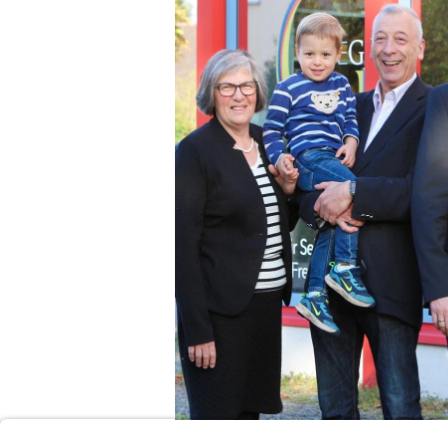
eßen?
llt
wird
ühle