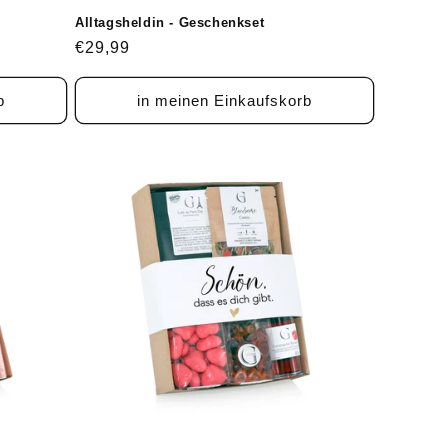
Alltagsheldin - Geschenkset
Normaler
€29,99
Preis
b
in meinen Einkaufskorb