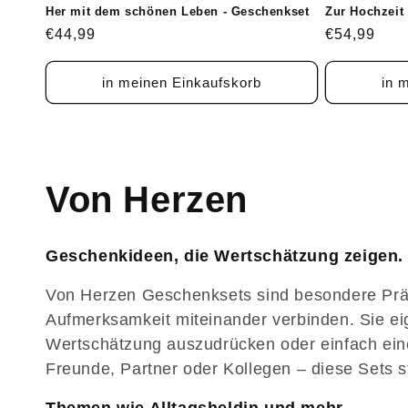
Her mit dem schönen Leben - Geschenkset
Zur Hochzeit
Normaler
€44,99
Normaler
€54,99
Preis
Preis
in meinen Einkaufskorb
in 
K
Von Herzen
a
Geschenkideen, die Wertschätzung zeigen.
t
Von Herzen Geschenksets sind besondere Prä
Aufmerksamkeit miteinander verbinden. Sie ei
e
Wertschätzung auszudrücken oder einfach eine 
Freunde, Partner oder Kollegen – diese Sets s
g