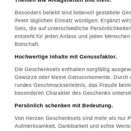
Themen wie Alltagsheldin und mehr.
o
Besonders beliebt sind liebevoll gestaltete Ge
r
ihrem täglichen Einsatz würdigen. Ergänzt wir
Sets, die auf unterschiedliche Persönlichkeit
i
entsteht für jeden Anlass und jeden Menschen
Botschaft.
e
Hochwertige Inhalte mit Genussfaktor.
:
Die Geschenksets enthalten sorgfältig ausgewä
Gewürze oder kleine Genussmomente. Durch d
rundes Geschmackserlebnis, das Freude beim
besonderen Charakter des Geschenks unterstr
Persönlich schenken mit Bedeutung.
Von Herzen Geschenksets sind mehr als nur Pr
Aufmerksamkeit, Dankbarkeit und echte Wertsc