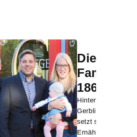
ial Genießen?
Genial Genießen
ch selbst, es GEfällt
icht rum, sondern wird
ken weil's