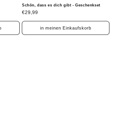
Schön, dass es dich gibt - Geschenkset
Normaler
€29,99
Preis
b
in meinen Einkaufskorb