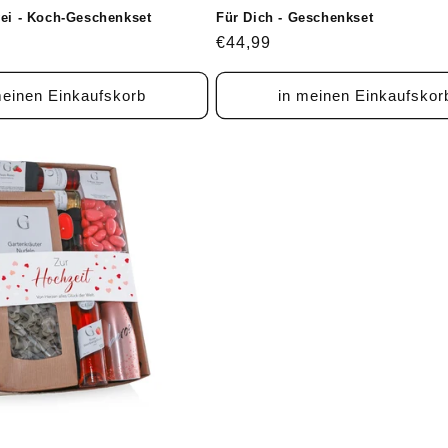
wei - Koch-Geschenkset
Für Dich - Geschenkset
Normaler
€44,99
Preis
meinen Einkaufskorb
in meinen Einkaufskor