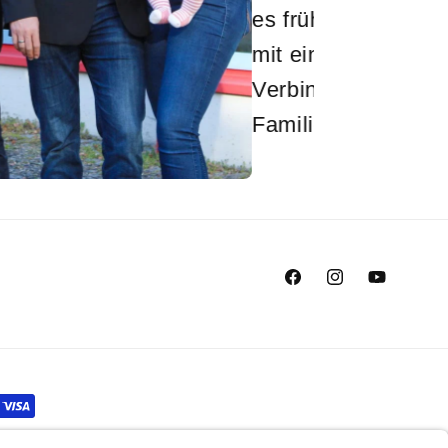
at und GlücksGEfühle
Facebook
Instagram
YouTube
AGB
Widerrufsrecht
Kontaktinformationen