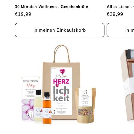
30 Minuten Wellness - Geschenktüte
Alles Liebe -
Normaler
€19,99
Normaler
€29,99
Preis
Preis
in meinen Einkaufskorb
in 