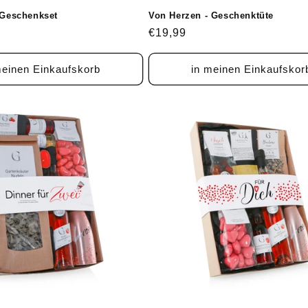
 Geschenkset
Von Herzen - Geschenktüte
Normaler
€19,99
Preis
meinen Einkaufskorb
in meinen Einkaufskor