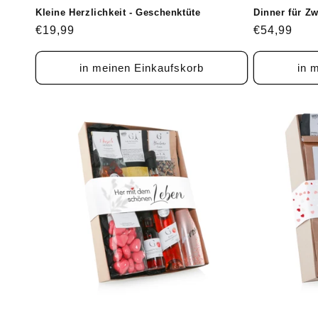
Kleine Herzlichkeit - Geschenktüte
Dinner für Z
Normaler
€19,99
Normaler
€54,99
Preis
Preis
in meinen Einkaufskorb
in 