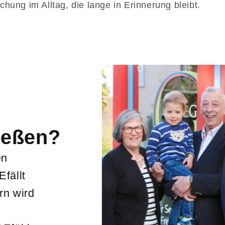
hung im Alltag, die lange in Erinnerung bleibt.
Warum Gen
Ganz gleich, ob man 
verschenkt oder für si
garantiert und steht n
GEgessen und GEtrun