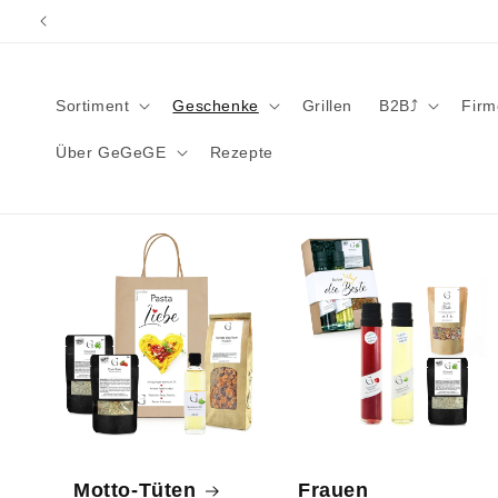
Direkt
zum
Inhalt
Sortiment
Geschenke
Grillen
B2B⤴︎
Fir
Über GeGeGE
Rezepte
Motto-Tüten
Frauen