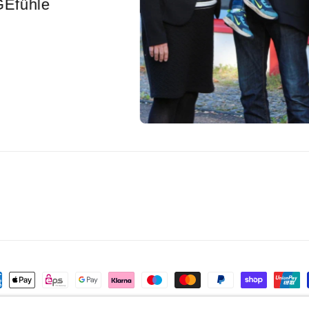
einfach GEschmack h
auslöst.
lungsmethoden
lungen
Datenschutzerklärung
Versand
Impressum