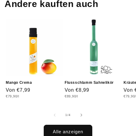
Andere kauften auch
Mango Crema
Flussschlamm Sahnelikör
Kräute
Normaler
Von €7,99
Normaler
Von €8,99
Norm
Von 
Grundpreis
Grundpreis
Grundp
€79,90/l
€89,90/l
€79,90/
Preis
Preis
Prei
von
1
/
4
Alle anzeigen