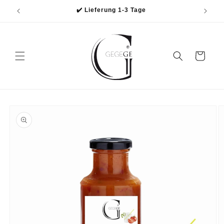
Direkt
✔️ Lieferung 1-3 Tage
zum
Inhalt
Warenkorb
oduktinformationen
ringen