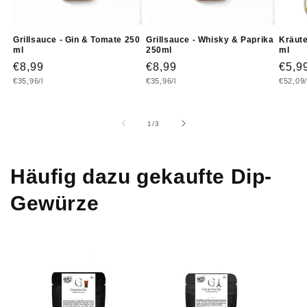
Grillsauce - Gin & Tomate 250
Grillsauce - Whisky & Paprika
Kräute
ml
250ml
ml
Normaler
€8,99
Normaler
€8,99
Norm
€5,9
Grundpreis
Grundpreis
Grundp
€35,96/l
€35,96/l
€52,09/
Preis
Preis
Prei
von
1
/
3
Häufig dazu gekaufte Dip-
Gewürze