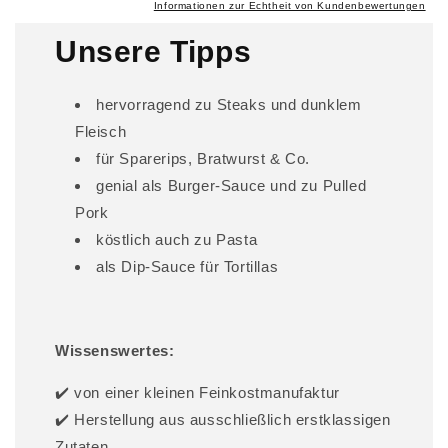
r
Informationen zur Echtheit von Kundenbewertungen
e
Unsere Tipps
r
I
hervorragend zu Steaks und dunklem
n
Fleisch
h
für Sparerips, Bratwurst & Co.
a
l
genial als Burger-Sauce und zu Pulled
t
Pork
köstlich auch zu Pasta
als Dip-Sauce für Tortillas
Wissenswertes:
✔️ von einer kleinen Feinkostmanufaktur
✔️ Herstellung aus ausschließlich erstklassigen
Zutaten