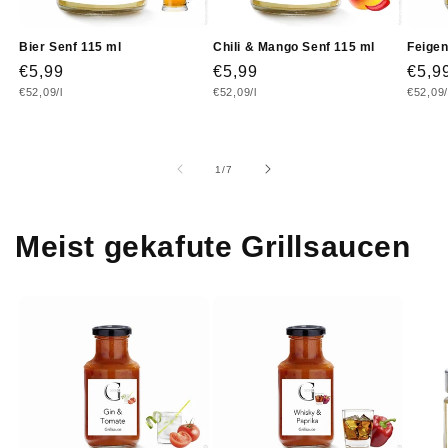
Bier Senf 115 ml
Chili & Mango Senf 115 ml
Feigen
Normaler
€5,99
Normaler
€5,99
Norm
€5,9
Grundpreis
Grundpreis
Grundp
€52,09/l
€52,09/l
€52,09/
Preis
Preis
Prei
von
1
/
7
Meist gekafute Grillsaucen