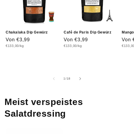
Chakalaka Dip Gewürz
Café de Paris Dip Gewürz
Mango-
Normaler
Von €3,99
Normaler
Von €3,99
Norm
Von 
Grundpreis
Grundpreis
Grundp
€133,00/kg
€133,00/kg
€133,0
Preis
Preis
Prei
von
1
/
18
Meist verspeistes
Salatdressing