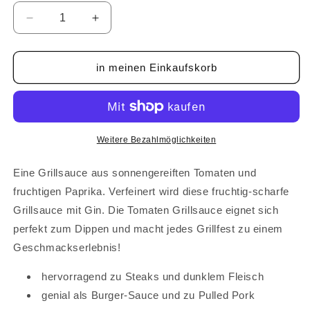
Verringere
Erhöhe
die
die
Menge
Menge
für
für
in meinen Einkaufskorb
Grillsauce
Grillsauce
-
-
Gin
Gin
&amp;
&amp;
Tomate
Tomate
Weitere Bezahlmöglichkeiten
250
250
ml
ml
Eine Grillsauce aus sonnengereiften Tomaten und
fruchtigen Paprika. Verfeinert wird diese fruchtig-scharfe
Grillsauce mit Gin. Die Tomaten Grillsauce eignet sich
perfekt zum Dippen und macht jedes Grillfest zu einem
Geschmackserlebnis!
hervorragend zu Steaks und dunklem Fleisch
genial als Burger-Sauce und zu Pulled Pork