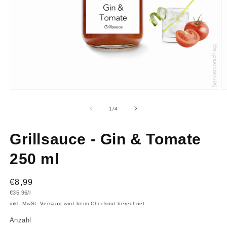
Medien
M
1
2
in
in
von
1
/
4
Modal
M
öffnen
ö
Grillsauce - Gin & Tomate
250 ml
Normaler
€8,99
Grundpreis
€35,96/l
Preis
inkl. MwSt.
Versand
wird beim Checkout berechnet
Anzahl
Anzahl