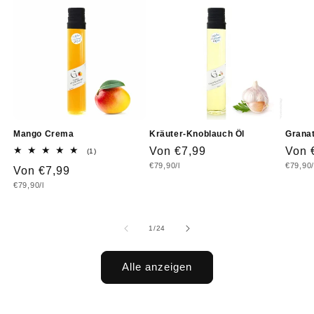
Mango Crema
Kräuter-Knoblauch Öl
Grana
Normaler
Von €7,99
Norm
Von 
1
(1)
Bewertungen
Grundpreis
Grundp
€79,90/l
€79,90/
Preis
Prei
Normaler
Von €7,99
insgesamt
Grundpreis
€79,90/l
Preis
von
1
/
24
Alle anzeigen