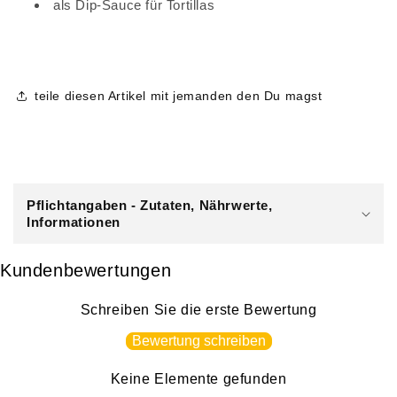
als Dip-Sauce für Tortillas
teile diesen Artikel mit jemanden den Du magst
E
i
Pflichtangaben - Zutaten, Nährwerte,
n
Informationen
k
l
Kundenbewertungen
a
p
Schreiben Sie die erste Bewertung
p
Bewertung schreiben
b
a
Keine Elemente gefunden