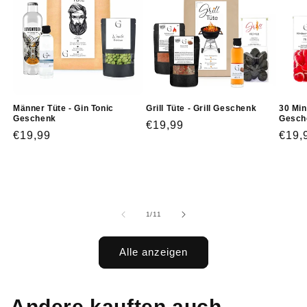
Männer Tüte - Gin Tonic
Grill Tüte - Grill Geschenk
30 Min
Geschenk
Gesch
Normaler
€19,99
Normaler
€19,99
Norm
€19,
Preis
Preis
Prei
von
1
/
11
Alle anzeigen
Andere kauften auch