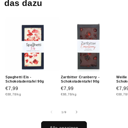
das dazu
Spaghetti Eis -
Zartbitter Cranberry -
Weiße 
Schokoladentafel 90g
Schokoladentafel 90g
Schoko
Normaler
€7,99
Normaler
€7,99
Norm
€7,9
Grundpreis
Grundpreis
Grundp
€88,78/kg
€88,78/kg
€88,78
Preis
Preis
Prei
von
1
/
9
Alle anzeigen