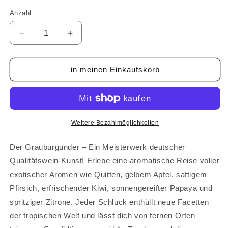
Anzahl
Anzahl
Verringere
Erhöhe
die
die
Menge
Menge
für
für
in meinen Einkaufskorb
Frohe
Frohe
Weihnachten
Weihnachten
-
-
Grauburgunder
Grauburgunder
-
-
Weitere Bezahlmöglichkeiten
Weißwein
Weißwein
0,75l
0,75l
Der Grauburgunder – Ein Meisterwerk deutscher
Qualitätswein-Kunst! Erlebe eine aromatische Reise voller
exotischer Aromen wie Quitten, gelbem Apfel, saftigem
Pfirsich, erfrischender Kiwi, sonnengereifter Papaya und
spritziger Zitrone. Jeder Schluck enthüllt neue Facetten
der tropischen Welt und lässt dich von fernen Orten