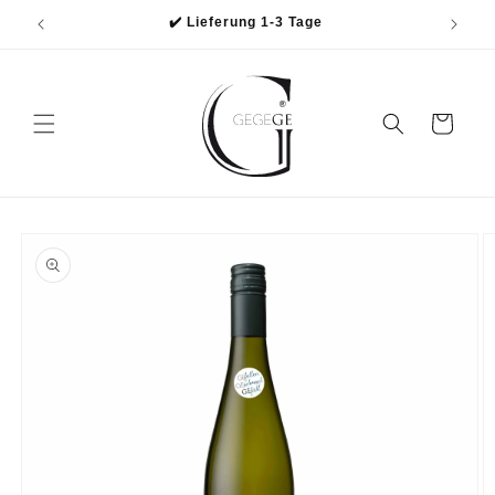
Direkt
✔️ Lieferung 1-3 Tage
zum
Inhalt
Warenkorb
oduktinformationen
ringen