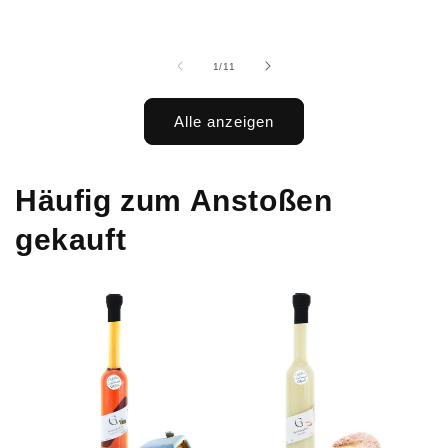
von
1
/
11
Alle anzeigen
Häufig zum Anstoßen
gekauft