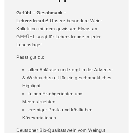
r
I
Gefühl – Geschmack –
n
Lebensfreude!
Unsere besondere Wein-
h
Kollektion mit dem gewissen Etwas an
a
GEFÜHL sorgt für Lebensfreude in jeder
l
Lebenslage!
t
Passt gut zu:
allen Anlässen und sorgt in der Advents-
& Weihnachtszeit für ein geschmackliches
Highlight
feinen Fischgerichten und
Meeresfrüchten
cremiger Pasta und köstlichen
Käsevariationen
Deutscher Bio-Qualitätswein vom Weingut