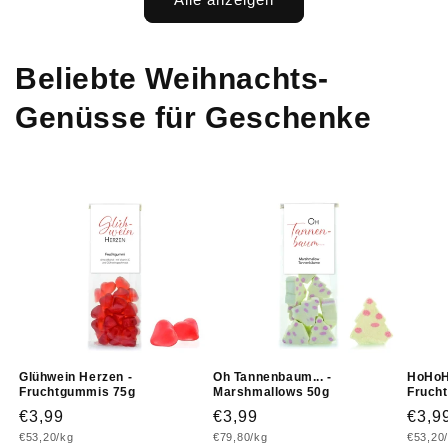
Beliebte Weihnachts-
Genüsse für Geschenke
Glühwein Herzen -
Oh Tannenbaum... -
HoHoHo
Fruchtgummis 75g
Marshmallows 50g
Fruch
Normaler
€3,99
Normaler
€3,99
Norm
€3,9
Grundpreis
Grundpreis
Grundp
€53,20/kg
€79,80/kg
€53,20
Preis
Preis
Prei