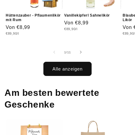
Hüttenzauber - Pflaumenlikör
Vanillekipferl Sahnelikör
Blaube
mit Rum
Likör
Normaler
Von €8,99
Normaler
Von €8,99
Norm
Von 
Grundpreis
€89,90/l
Preis
Grundpreis
Grundp
€89,90/l
€89,90/
Preis
Prei
von
1
/
11
Alle anzeigen
Am besten bewertete
Geschenke