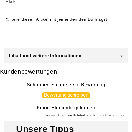
Pfalz
teile diesen Artikel mit jemanden den Du magst
E
i
Inhalt und weitere Informationen
n
k
Kundenbewertungen
l
a
Schreiben Sie die erste Bewertung
p
Bewertung schreiben
p
b
Keine Elemente gefunden
a
Informationen zur Echtheit von Kundenbewertungen
r
Unsere Tipps
e