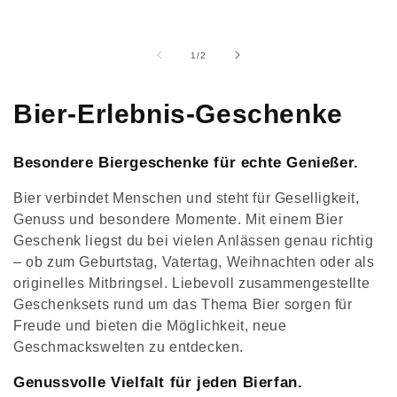
von
1
/
2
K
Bier-Erlebnis-Geschenke
a
Besondere Biergeschenke für echte Genießer.
t
Bier verbindet Menschen und steht für Geselligkeit,
e
Genuss und besondere Momente. Mit einem Bier
Geschenk liegst du bei vielen Anlässen genau richtig
g
– ob zum Geburtstag, Vatertag, Weihnachten oder als
o
originelles Mitbringsel. Liebevoll zusammengestellte
Geschenksets rund um das Thema Bier sorgen für
r
Freude und bieten die Möglichkeit, neue
Geschmackswelten zu entdecken.
i
Genussvolle Vielfalt für jeden Bierfan.
e