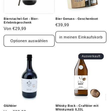
Bierstachel-Set - Bier-
Bier Genuss - Geschenkset
Erlebnisgeschenk
Normaler
€39,99
Normaler
Von €29,99
Preis
Preis
in meinen Einkaufskorb
Optionen auswählen
Ausverkauft
Glühbier
Whisky Bock - Craftbier mit
Whiskymalz 0,33L