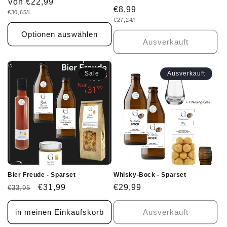
Normaler
Von €22,99
Normaler
€8,99
Grundpreis
€30,65/l
Preis
Grundpreis
€27,24/l
Preis
Optionen auswählen
Ausverkauft
Sale
Ausverkauft
Bier Freude - Sparset
Whisky-Bock - Sparset
Normaler
Verkaufspreis
€31,99
Normaler
€29,99
€33,95
Preis
Preis
in meinen Einkaufskorb
Ausverkauft