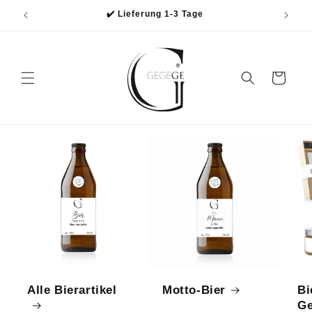
Direkt
✔️ Lieferung 1-3 Tage
zum
Inhalt
Warenkorb
Alle Bierartikel
Motto-Bier
Bi
Ge