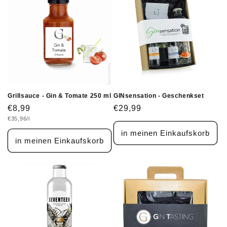
Grillsauce - Gin & Tomate 250 ml
GINsensation - Geschenkset
Normaler
€8,99
Normaler
€29,99
Grundpreis
€35,96/l
Preis
Preis
in meinen Einkaufskorb
in meinen Einkaufskorb