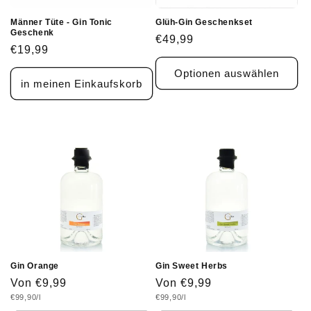
:
Männer Tüte - Gin Tonic
Glüh-Gin Geschenkset
Geschenk
Normaler
€49,99
Normaler
€19,99
Preis
Preis
Optionen auswählen
in meinen Einkaufskorb
Gin Orange
Gin Sweet Herbs
Normaler
Von €9,99
Normaler
Von €9,99
Grundpreis
Grundpreis
€99,90/l
€99,90/l
Preis
Preis