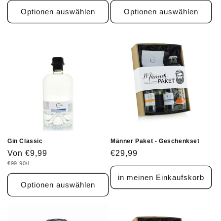
Optionen auswählen
Optionen auswählen
Gin Classic
Männer Paket - Geschenkset
Normaler
Von €9,99
Normaler
€29,99
Grundpreis
€99,90/l
Preis
Preis
in meinen Einkaufskorb
Optionen auswählen