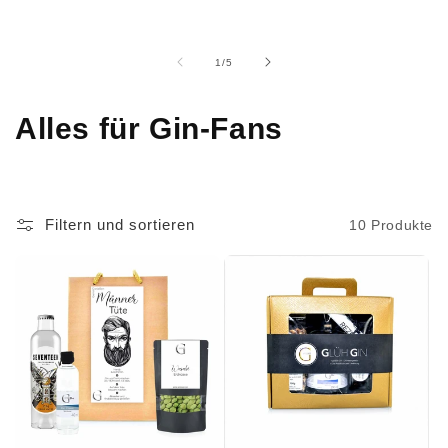
von
1
/
5
K
Alles für Gin-Fans
a
t
Filtern und sortieren
10 Produkte
e
g
o
r
i
e