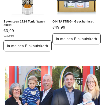
Seventeen 1724 Tonic Water
GIN TASTING - Geschenkset
200ml
Normaler
€49,99
Normaler
€3,99
Preis
Grundpreis
€19,95/l
Preis
in meinen Einkaufskorb
in meinen Einkaufskorb