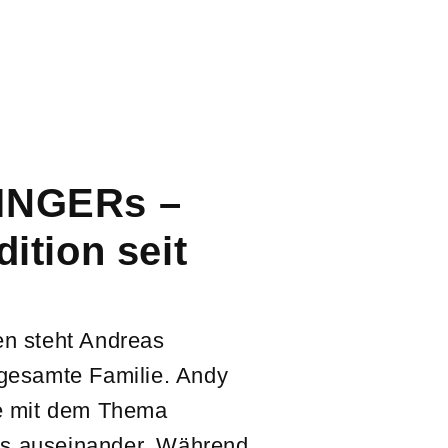
INGERs –
dition seit
en steht Andreas
 gesamte Familie. Andy
ge mit dem Thema
s auseinander. Während