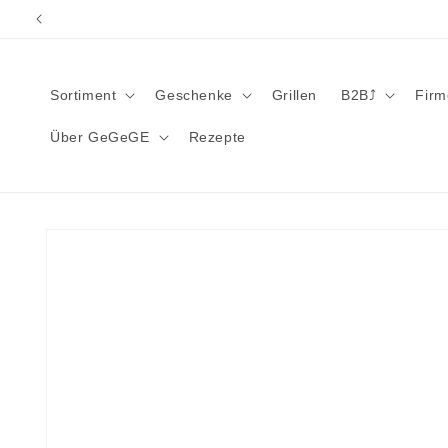
Direkt
zum
Inhalt
Sortiment
Geschenke
Grillen
B2B⤴︎
Fir
Über GeGeGE
Rezepte
Zu
Produktinformationen
springen