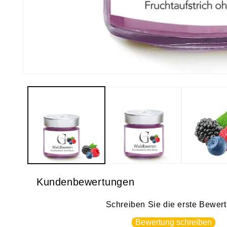
Medien
1
in
Modal
öffnen
Kundenbewertungen
Schreiben Sie die erste Bewer
Bewertung schreiben