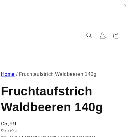
Einloggen
Warenkorb
Home
/
Fruchtaufstrich Waldbeeren 140g
Fruchtaufstrich
Waldbeeren 140g
Normaler
€5,99
Grundpreis
€42,79/kg
Preis