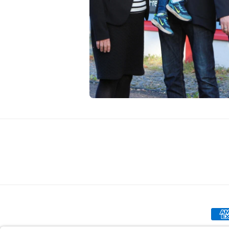
ühle
Zah