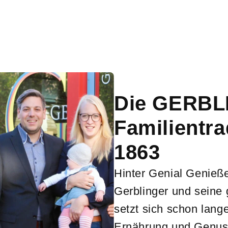
Die GERBL
Familientra
1863
Hinter Genial Genieß
Gerblinger und seine
setzt sich schon lan
Ernährung und Genus