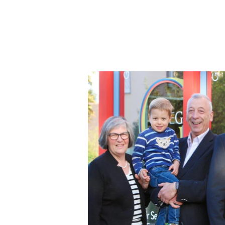
eßen?
llt
wird