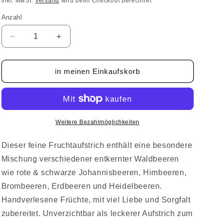
inkl. MwSt.
Versand
wird beim Checkout berechnet
Anzahl
Anzahl
Verringere
Erhöhe
die
die
Menge
Menge
für
für
in meinen Einkaufskorb
Fruchtaufstrich
Fruchtaufstrich
Waldbeeren
Waldbeeren
140g
140g
Weitere Bezahlmöglichkeiten
Dieser feine Fruchtaufstrich enthält eine besondere
Mischung verschiedener entkernter Waldbeeren
wie rote & schwarze Johannisbeeren, Himbeeren,
Brombeeren, Erdbeeren und Heidelbeeren.
Handverlesene Früchte, mit viel Liebe und Sorgfalt
zubereitet. Unverzichtbar als leckerer Aufstrich zum