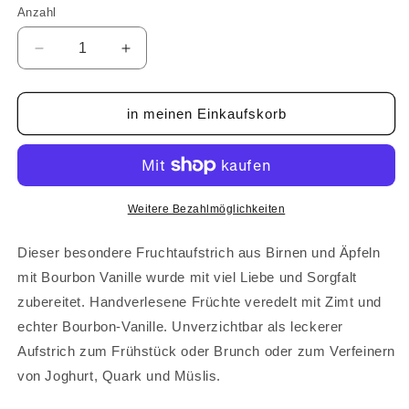
Anzahl
Anzahl
Verringere
Erhöhe
die
die
Menge
Menge
für
für
in meinen Einkaufskorb
Fruchtaufstrich
Fruchtaufstrich
Birne-
Birne-
Apfel
Apfel
mit
mit
Vanille
Vanille
Weitere Bezahlmöglichkeiten
140g
140g
Dieser besondere Fruchtaufstrich aus Birnen und Äpfeln
mit Bourbon Vanille wurde mit viel Liebe und Sorgfalt
zubereitet. Handverlesene Früchte veredelt mit Zimt und
echter Bourbon-Vanille. Unverzichtbar als leckerer
Aufstrich zum Frühstück oder Brunch oder zum Verfeinern
von Joghurt, Quark und Müslis.