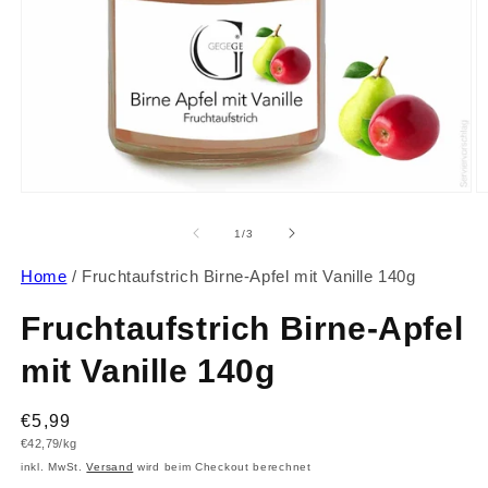
Medien
M
1
2
in
in
von
1
/
3
Modal
M
öffnen
ö
Home
/
Fruchtaufstrich Birne-Apfel mit Vanille 140g
Fruchtaufstrich Birne-Apfel
mit Vanille 140g
Normaler
€5,99
Grundpreis
€42,79/kg
Preis
inkl. MwSt.
Versand
wird beim Checkout berechnet